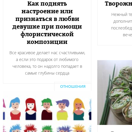
Как поднять
Творожн
настроение или
Нежный тв
признаться в любви
дополнит
девушке при помощи
послеобед
флористической
вече
композиции
Все красивое делает нас счастливыми,
а если это подарок от любимого
человека, то он надолго попадает в
самые глубины сердца
ОТНОШЕНИЯ