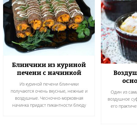
Блинчики из куриной
печени с начинкой
Воздуш
осно
Из куриной печени блинчики
получаются очень вкусные, нежные и
Один из сам
воздушные. Чесночно-морковная
воздушное суф
начинка придаст пикантности блюду
его практичес