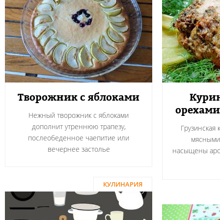
Творожник с яблоками
Курин
орехами
Нежный творожник с яблоками
дополнит утреннюю трапезу,
Грузинская 
послеобеденное чаепитие или
мясными
вечернее застолье
насыщены аро
КУЛИНАРИЯ