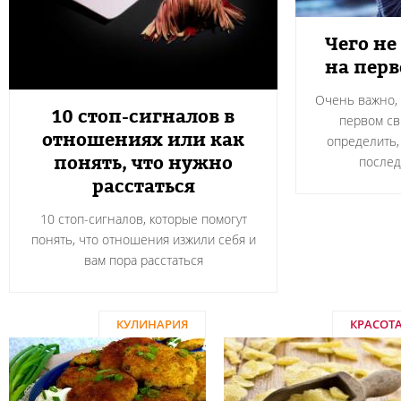
Чего не
на пер
Очень важно, 
10 стоп-сигналов в
первом св
отношениях или как
определить,
понять, что нужно
после
расстаться
10 стоп-сигналов, которые помогут
понять, что отношения изжили себя и
вам пора расстаться
КУЛИНАРИЯ
КРАСОТ