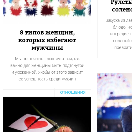
Рулеты
солен
Закуска из л
блюдо, н
8 типов женщин,
ингредиент
которых избегают
соленой 
мужчины
преврати
Мы постоянно слышим о том, как
важно для женщины быть подтянутой
и ухоженной. Якобы от этого зависит
ее успешность среди мужчин
ОТНОШЕНИЯ