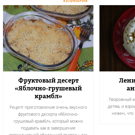
КУЛИНАРИЯ
Фруктовый десерт
Лени
«Яблочно-грушевый
ан
крамбл»
Творожный ке
детям, и взр
Рецепт приготовления очень вкусного
нежен, что 
фруктового десерта «Яблочно-
грушевый крамбл», который можно
подавать как в завершение
повседневной обеденной трапезы, так