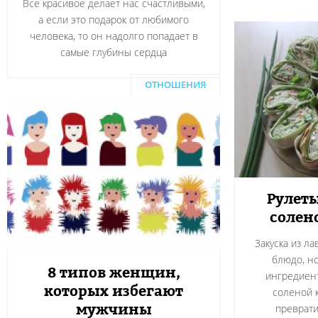
Все красивое делает нас счастливыми,
а если это подарок от любимого
человека, то он надолго попадает в
самые глубины сердца
ОТНОШЕНИЯ
Рулеты
солен
Закуска из л
блюдо, н
8 типов женщин,
ингредиент
которых избегают
соленой 
мужчины
преврати