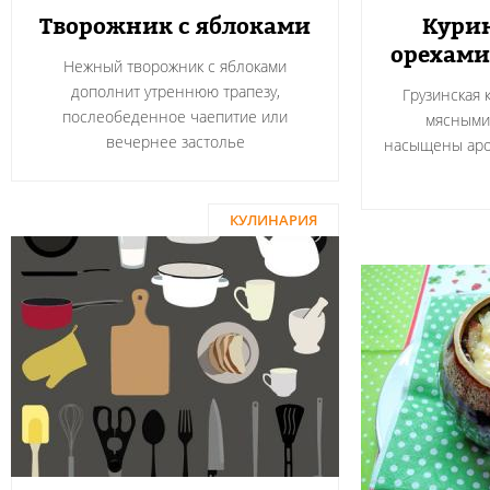
Творожник с яблоками
Курин
орехами
Нежный творожник с яблоками
дополнит утреннюю трапезу,
Грузинская 
послеобеденное чаепитие или
мясными
вечернее застолье
насыщены аро
КУЛИНАРИЯ