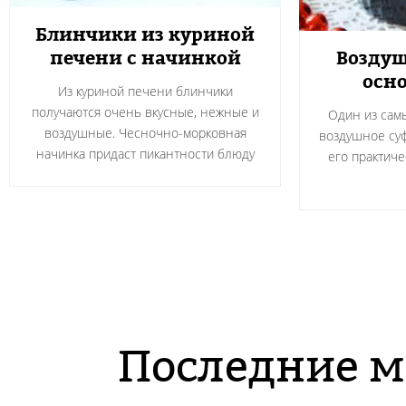
Блинчики из куриной
печени с начинкой
Воздуш
осно
Из куриной печени блинчики
получаются очень вкусные, нежные и
Один из сам
воздушные. Чесночно-морковная
воздушное суф
начинка придаст пикантности блюду
его практичес
Последние м