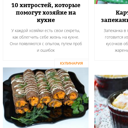
10 хитростей, которые
помогут хозяйке на
Кар
кухне
запекан
У каждой хозяйки есть свои секреты,
Запеканка в
как облегчить себе жизнь на кухне.
готовится и
Они появляются с опытом, путем проб
кусочков о
и ошибок
жарен
КУЛИНАРИЯ