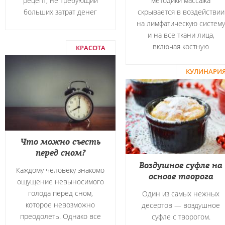
рецепт, не требующий
методики массажа
больших затрат денег
скрывается в воздействии
на лимфатическую систему
и на все ткани лица,
включая костную
КРАСОТА
КУЛИНАРИ
Что можно съесть
перед сном?
Воздушное суфле на
Каждому человеку знакомо
основе творога
ощущение невыносимого
голода перед сном,
Один из самых нежных
которое невозможно
десертов — воздушное
преодолеть. Однако все
суфле с творогом.