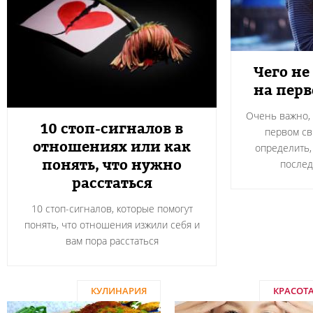
Чего не
на пер
Очень важно, 
10 стоп-сигналов в
первом св
отношениях или как
определить,
понять, что нужно
после
расстаться
10 стоп-сигналов, которые помогут
понять, что отношения изжили себя и
вам пора расстаться
КУЛИНАРИЯ
КРАСОТ