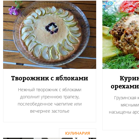
Творожник с яблоками
Курин
орехами
Нежный творожник с яблоками
дополнит утреннюю трапезу,
Грузинская 
послеобеденное чаепитие или
мясными
вечернее застолье
насыщены аро
КУЛИНАРИЯ