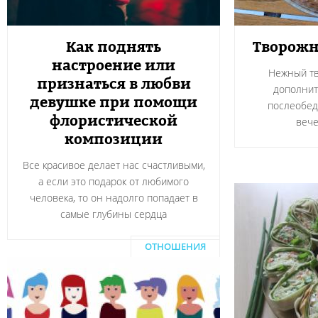
Как поднять
Творожн
настроение или
Нежный тв
признаться в любви
дополнит
девушке при помощи
послеобед
флористической
вече
композиции
Все красивое делает нас счастливыми,
а если это подарок от любимого
человека, то он надолго попадает в
самые глубины сердца
ОТНОШЕНИЯ