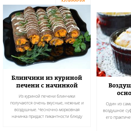
КУЛИНАРИЯ
Блинчики из куриной
печени с начинкой
Воздуш
осно
Из куриной печени блинчики
получаются очень вкусные, нежные и
Один из сам
воздушные. Чесночно-морковная
воздушное суф
начинка придаст пикантности блюду
его практичес