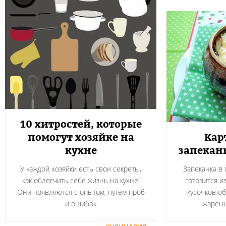
10 хитростей, которые
помогут хозяйке на
Кар
кухне
запекан
У каждой хозяйки есть свои секреты,
Запеканка в
как облегчить себе жизнь на кухне.
готовится и
Они появляются с опытом, путем проб
кусочков о
и ошибок
жарен