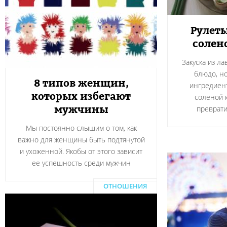
Рулеты
солен
Закуска из л
блюдо, н
8 типов женщин,
ингредиент
которых избегают
соленой 
мужчины
преврати
Мы постоянно слышим о том, как
важно для женщины быть подтянутой
и ухоженной. Якобы от этого зависит
ее успешность среди мужчин
ОТНОШЕНИЯ