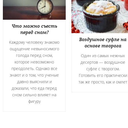
Что можно съесть
перед сном?
Воздушное суфле на
Каждому человеку знакомо
основе творога
ощущение невыносимого
голода перед сном,
Один из самых нежных
которое невозможно
десертов — воздушное
преодолеть. Однако все
суфле с творогом.
знают и о том, что ученые
Готовить его практически
давно выяснили и
так же просто, как и омлет
доказали, что еда перед
сном сильно влияет на
фигуру