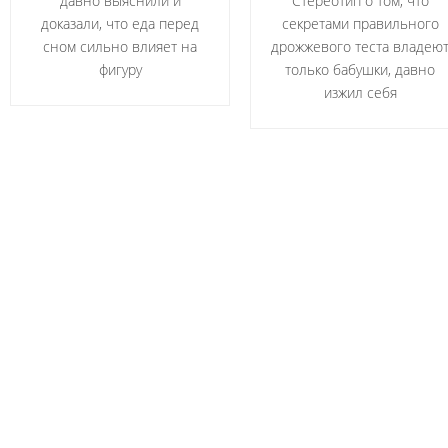
давно выяснили и
Стереотип о том, что
доказали, что еда перед
секретами правильного
сном сильно влияет на
дрожжевого теста владею
фигуру
только бабушки, давно
изжил себя