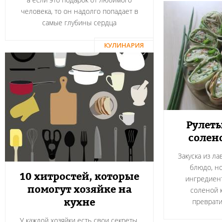
человека, то он надолго попадает в
самые глубины сердца
КУЛИНАРИЯ
Рулеты
солен
Закуска из л
блюдо, н
10 хитростей, которые
ингредиент
помогут хозяйке на
соленой 
кухне
преврати
У каждой хозяйки есть свои секреты,