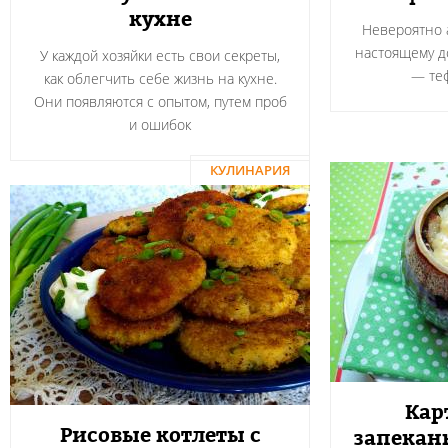
кухне
Невероятно а
настоящему 
У каждой хозяйки есть свои секреты,
― теф
как облегчить себе жизнь на кухне.
Они появляются с опытом, путем проб
и ошибок
КУЛИНАРИЯ
Кар
Рисовые котлеты с
запекан