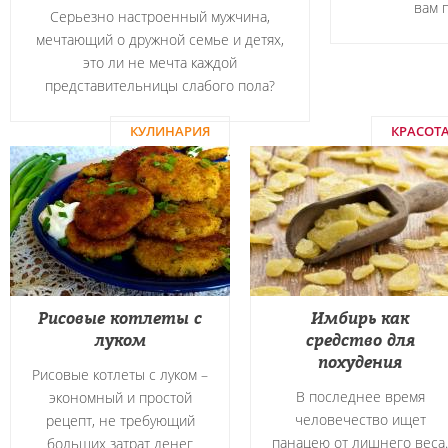
вам 
Серьезно настроенный мужчина,
мечтающий о дружной семье и детях,
это ли не мечта каждой
представительницы слабого пола?
КУЛИНАРИЯ
КРАСОТ
Рисовые котлеты с
Имбирь как
луком
средство для
похудения
Рисовые котлеты с луком –
В последнее время
экономный и простой
человечество ищет
рецепт, не требующий
панацею от лишнего веса.
больших затрат денег