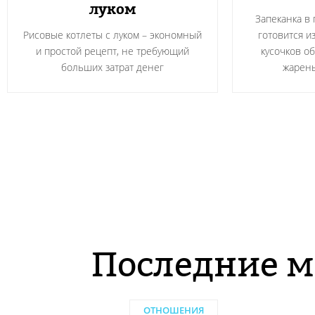
луком
Запеканка в
Рисовые котлеты с луком – экономный
готовится и
и простой рецепт, не требующий
кусочков о
больших затрат денег
жарен
Последние м
ОТНОШЕНИЯ