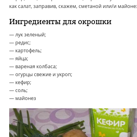
как салат, заправив, скажем, сметаной или/и майоне
Ингредиенты для окрошки
— лук зеленый;
— редис;
— картофель;
— яйца;
— вареная колбаса;
— огурцы свежие и укроп;
— кефир;
— соль;
— майонез