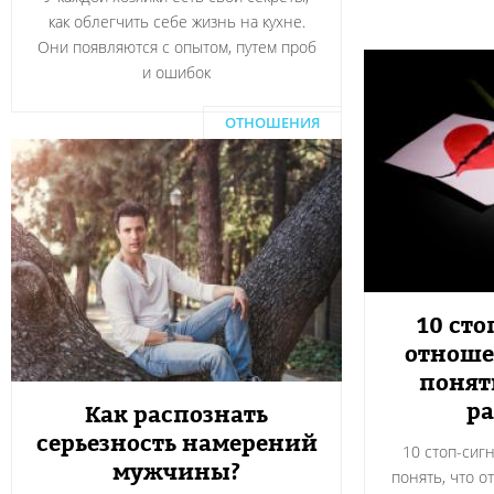
как облегчить себе жизнь на кухне.
Они появляются с опытом, путем проб
и ошибок
ОТНОШЕНИЯ
10 сто
отноше
понят
ра
Как распознать
серьезность намерений
10 стоп-сиг
мужчины?
понять, что о