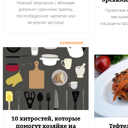
Нежный творожник с яблоками
дополнит утреннюю трапезу,
Грузинская 
послеобеденное чаепитие или
мясными
вечернее застолье
насыщены аро
КУЛИНАРИЯ
10 хитростей, которые
помогут хозяйке на
Тефте