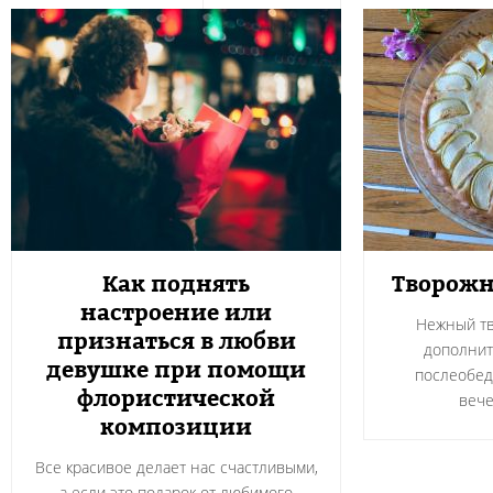
Как поднять
Творожн
настроение или
Нежный тв
признаться в любви
дополнит
девушке при помощи
послеобед
флористической
вече
композиции
Все красивое делает нас счастливыми,
а если это подарок от любимого