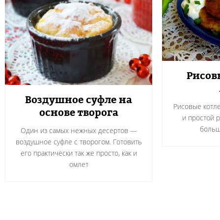
Рисов
Воздушное суфле на
Рисовые котле
основе творога
и простой 
больш
Один из самых нежных десертов —
воздушное суфле с творогом. Готовить
его практически так же просто, как и
омлет