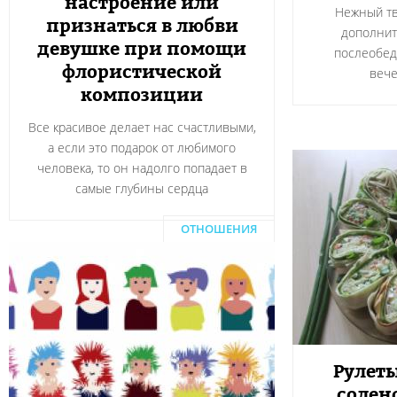
настроение или
Нежный тв
признаться в любви
дополнит
девушке при помощи
послеобед
флористической
вече
композиции
Все красивое делает нас счастливыми,
а если это подарок от любимого
человека, то он надолго попадает в
самые глубины сердца
ОТНОШЕНИЯ
Рулеты
солен