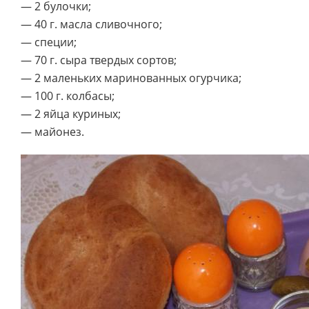
— 2 булочки;
— 40 г. масла сливочного;
— специи;
— 70 г. сыра твердых сортов;
— 2 маленьких маринованных огурчика;
— 100 г. колбасы;
— 2 яйца куриных;
— майонез.