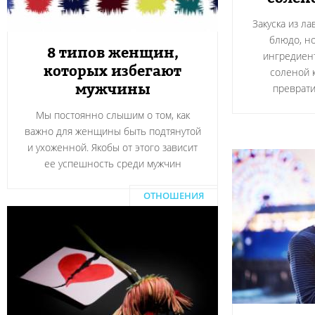
Закуска из л
блюдо, н
8 типов женщин,
ингредиент
которых избегают
соленой 
мужчины
преврати
Мы постоянно слышим о том, как
важно для женщины быть подтянутой
и ухоженной. Якобы от этого зависит
ее успешность среди мужчин
ОТНОШЕНИЯ