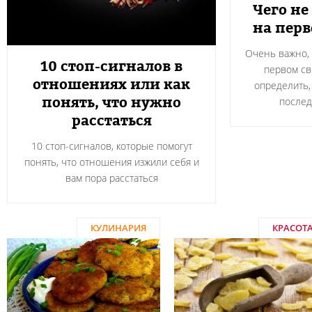
Чего не
на пер
Очень важно, 
10 стоп-сигналов в
первом св
отношениях или как
определить,
понять, что нужно
после
расстаться
10 стоп-сигналов, которые помогут
понять, что отношения изжили себя и
вам пора расстаться
КУЛИНАРИЯ
КРАСОТ