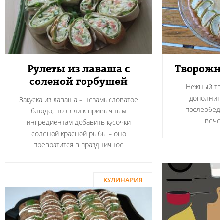
Рулеты из лаваша с
Творожн
соленой горбушей
Нежный тв
дополнит
Закуска из лаваша – незамысловатое
послеобед
блюдо, но если к привычным
вече
ингредиентам добавить кусочки
соленой красной рыбы – оно
превратится в праздничное
КУЛИНАРИЯ