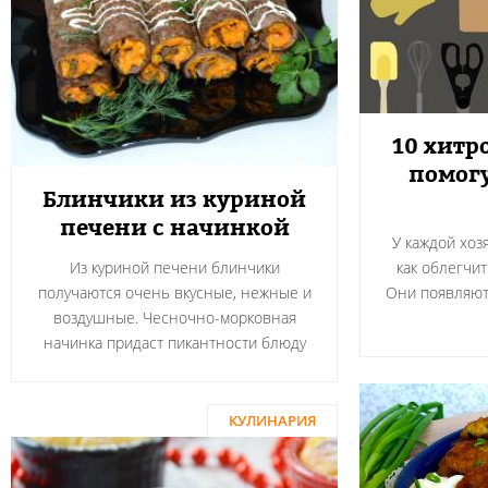
10 хитр
помогу
Блинчики из куриной
печени с начинкой
У каждой хоз
Из куриной печени блинчики
как облегчит
получаются очень вкусные, нежные и
Они появляютс
воздушные. Чесночно-морковная
начинка придаст пикантности блюду
КУЛИНАРИЯ