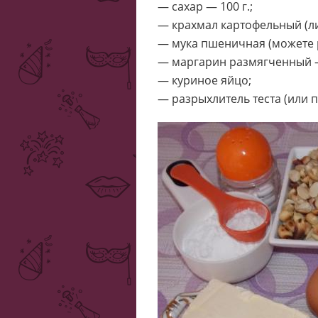
— сахар — 100 г.;
— крахмал картофельный (ли
— мука пшеничная (можете р
— маргарин размягченный —
— куриное яйцо;
— разрыхлитель теста (или п