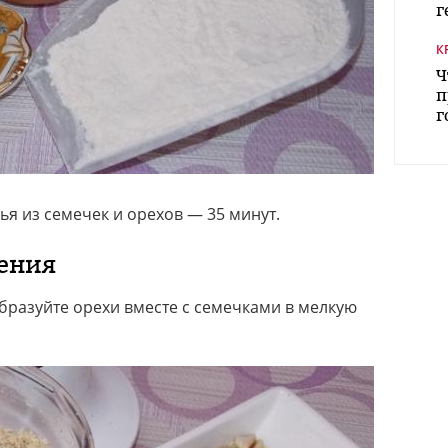
г
К
Ч
п
г
я из семечек и орехов — 35 минут.
ения
разуйте орехи вместе с семечками в мелкую