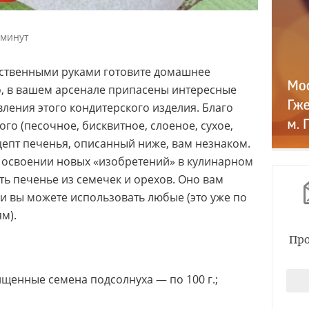
 минут
обственными руками готовите домашнее
го, в вашем арсенале припасены интересные
ления этого кондитерского изделия. Благо
го (песочное, бисквитное, слоеное, сухое,
цепт печенья, описанный ниже, вам незнаком.
в освоении новых «изобретений» в кулинарном
ть печенье из семечек и орехов. Оно вам
и вы можете использовать любые (это уже по
м).
Про
щенные семена подсолнуха — по 100 г.;