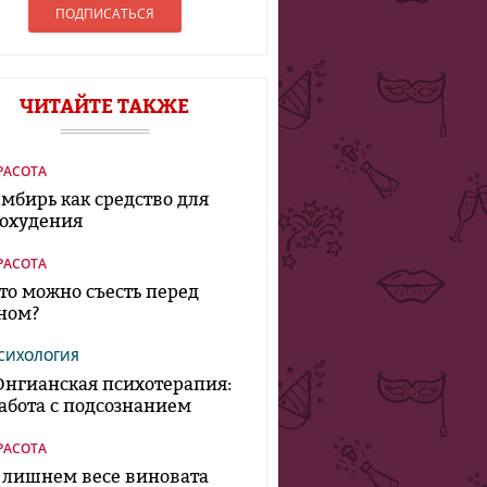
ЧИТАЙТЕ ТАКЖЕ
РАСОТА
мбирь как средство для
охудения
РАСОТА
то можно съесть перед
ном?
СИХОЛОГИЯ
нгианская психотерапия:
абота с подсознанием
РАСОТА
 лишнем весе виновата