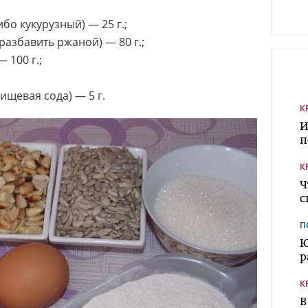
бо кукурузный) — 25 г.;
азбавить ржаной) — 80 г.;
 100 г.;
ищевая сода) — 5 г.
К
И
п
К
Ч
с
П
Ю
р
К
В