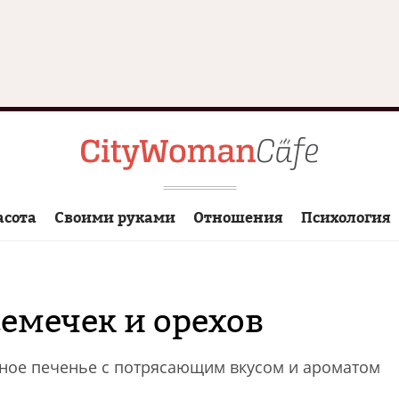
асота
Своими руками
Отношения
Психология
семечек и орехов
чное печенье с потрясающим вкусом и ароматом