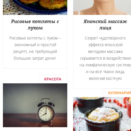
Рисовые котлеты с
Японский массаж
луком
лица
Рисовые котлеты с луком –
Секрет чудотворного
экономный и простой
эффекта японской
рецепт, не требующий
методики массажа
больших затрат денег
скрывается в воздействии
на лимфатическую систему
и на все ткани лица,
включая костную
КРАСОТА
КУЛИНАРИ