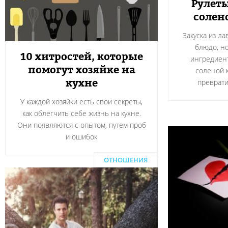
Рулеты
солен
Закуска из л
блюдо, н
10 хитростей, которые
ингредиент
помогут хозяйке на
соленой 
кухне
преврати
У каждой хозяйки есть свои секреты,
как облегчить себе жизнь на кухне.
Они появляются с опытом, путем проб
и ошибок
ОТНОШЕНИЯ