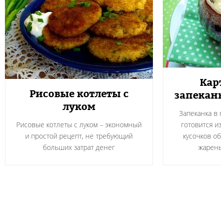
Кар
Рисовые котлеты с
запекан
луком
Запеканка в
Рисовые котлеты с луком – экономный
готовится и
и простой рецепт, не требующий
кусочков о
больших затрат денег
жарен