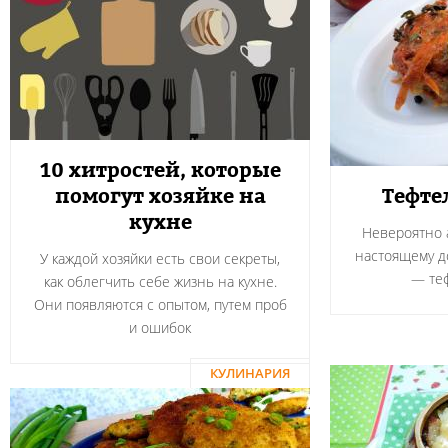
10 хитростей, которые
помогут хозяйке на
Тефте
кухне
Невероятно а
настоящему 
У каждой хозяйки есть свои секреты,
― теф
как облегчить себе жизнь на кухне.
Они появляются с опытом, путем проб
и ошибок
КУЛИНАРИЯ