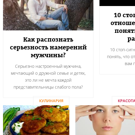
10 сто
отноше
понят
ра
Как распознать
серьезность намерений
10 стоп-сиг
мужчины?
понять, что о
вам 
Серьезно настроенный мужчина,
мечтающий о дружной семье и детях,
это ли не мечта каждой
представительницы слабого пола?
КУЛИНАРИЯ
КРАСОТ