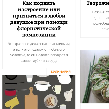
Как поднять
Творожн
настроение или
Нежный тв
признаться в любви
дополнит
девушке при помощи
послеобед
флористической
вече
композиции
Все красивое делает нас счастливыми,
а если это подарок от любимого
человека, то он надолго попадает в
самые глубины сердца
КУЛИНАРИЯ