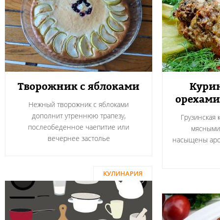
Творожник с яблоками
Курин
орехами
Нежный творожник с яблоками
дополнит утреннюю трапезу,
Грузинская 
послеобеденное чаепитие или
мясными
вечернее застолье
насыщены аро
КУЛИНАРИЯ