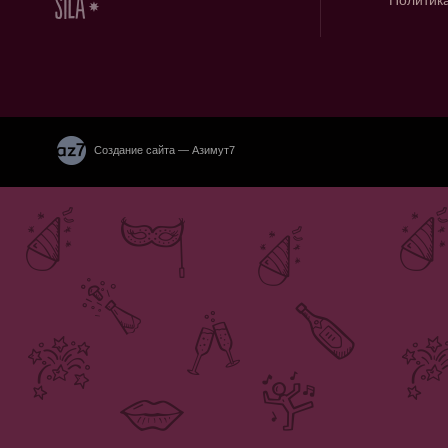
Политик
Создание сайта — Азимут7