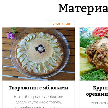
Материа
КУЛИНАРИЯ
Творожник с яблоками
Курин
орехами
Нежный творожник с яблоками
дополнит утреннюю трапезу,
Грузинская 
послеобеденное чаепитие или