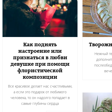
Как поднять
Творожн
настроение или
Нежный тв
признаться в любви
дополнит
девушке при помощи
послеобед
флористической
вече
композиции
Все красивое делает нас счастливыми,
а если это подарок от любимого
человека, то он надолго попадает в
самые глубины сердца