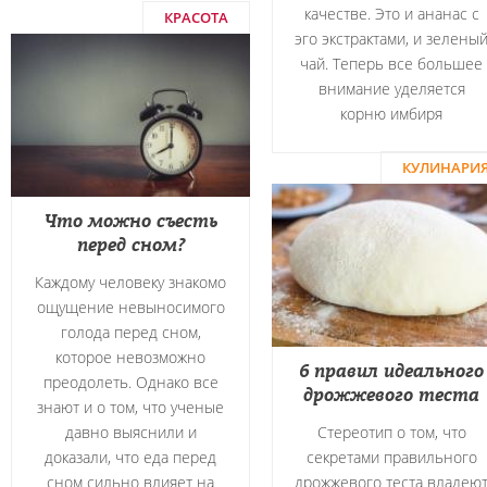
качестве. Это и ананас с
КРАСОТА
эго экстрактами, и зелены
чай. Теперь все большее
внимание уделяется
корню имбиря
КУЛИНАРИ
Что можно съесть
перед сном?
Каждому человеку знакомо
ощущение невыносимого
голода перед сном,
которое невозможно
6 правил идеального
преодолеть. Однако все
дрожжевого теста
знают и о том, что ученые
давно выяснили и
Стереотип о том, что
доказали, что еда перед
секретами правильного
сном сильно влияет на
дрожжевого теста владею