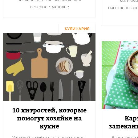
мясными
вечернее застолье
насыщены аро
КУЛИНАРИЯ
10 хитростей, которые
помогут хозяйке на
Кар
кухне
запекан
У каждой хозяйки есть свои секреты,
Запеканка в