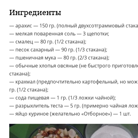
Ингредиенты
— арахис — 150 гр. (полный двухсотграммовый стака
— мелкая поваренная соль — 3 щепотки;
— смалец — 80 гр. (1/2 стакана);
— песок сахарный — 90 гр. (1/3 стакана);
— пшеничная мука — 80 гр. (2/3 стакана);
— обычные хлопья овсяные (не быстрого приготовлен
стакана);
— крахмал (предпочтительно картофельный, но можн
гр. (1/2 стакана);
— сода пищевая — 1 гр. (1/3 ложки чайной);
— разрыхлитель теста — 5 гр. (примерно чайная лож
— яйцо куриное (желательно «Отборное») — 1 шт.