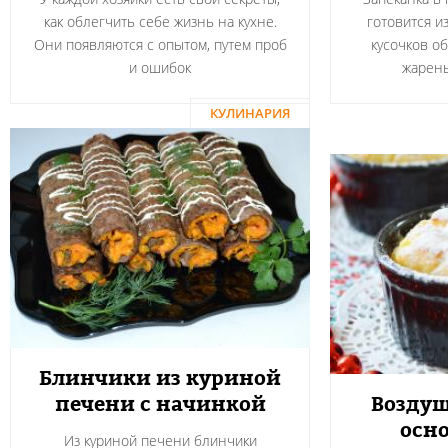
как облегчить себе жизнь на кухне.
готовится и
Они появляются с опытом, путем проб
кусочков о
и ошибок
жарен
КУЛИНАРИЯ
Блинчики из куриной
печени с начинкой
Воздуш
осно
Из куриной печени блинчики