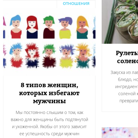
ОТНОШЕНИЯ
Рулеты
солен
Закуска из л
блюдо, н
8 типов женщин,
ингредиент
которых избегают
соленой 
мужчины
преврати
Мы постоянно слышим о том, как
важно для женщины быть подтянутой
и ухоженной. Якобы от этого зависит
ее успешность среди мужчин