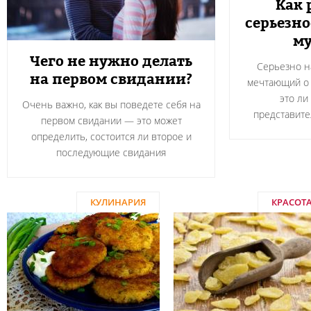
Как 
серьезн
м
Чего не нужно делать
Серьезно н
на первом свидании?
мечтающий о 
это ли
Очень важно, как вы поведете себя на
представите
первом свидании — это может
определить, состоится ли второе и
последующие свидания
КУЛИНАРИЯ
КРАСОТ