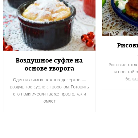
Рисов
Воздушное суфле на
Рисовые котле
основе творога
и простой 
больш
Один из самых нежных десертов —
воздушное суфле с творогом. Готовить
его практически так же просто, как и
омлет