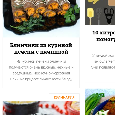
10 хитр
помогу
Блинчики из куриной
печени с начинкой
У каждой хоз
Из куриной печени блинчики
как облегчит
получаются очень вкусные, нежные и
Они появляютс
воздушные. Чесночно-морковная
начинка придаст пикантности блюду
КУЛИНАРИЯ