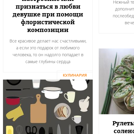
Нежный тв
признаться в любви
дополнит
девушке при помощи
послеобед
флористической
вече
композиции
Все красивое делает нас счастливыми,
а если это подарок от любимого
человека, то он надолго попадает в
самые глубины сердца
КУЛИНАРИЯ
Рулеты
солен