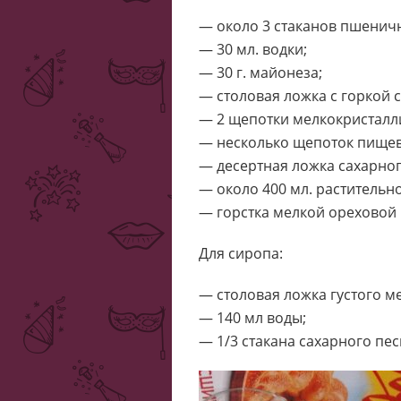
— около 3 стаканов пшенич
— 30 мл. водки;
— 30 г. майонеза;
— столовая ложка с горкой 
— 2 щепотки мелкокристалл
— несколько щепоток пищев
— десертная ложка сахарног
— около 400 мл. растительно
— горстка мелкой ореховой
Для сиропа:
— столовая ложка густого ме
— 140 мл воды;
— 1/3 стакана сахарного пес