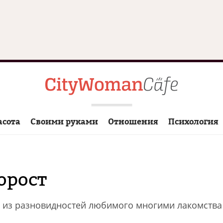
асота
Своими руками
Отношения
Психология
орост
 из разновидностей любимого многими лакомства 