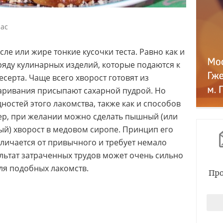
час
ле или жире тонкие кусочки теста. Равно как и
зряду кулинарных изделий, которые подаются к
есерта. Чаще всего хворост готовят из
жаривания присыпают сахарной пудрой. Но
ностей этого лакомства, также как и способов
ер, при желании можно сделать пышный (или
ый) хворост в медовом сиропе. Принцип его
личается от привычного и требует немало
ультат затраченных трудов может очень сильно
ля подобных лакомств.
Про