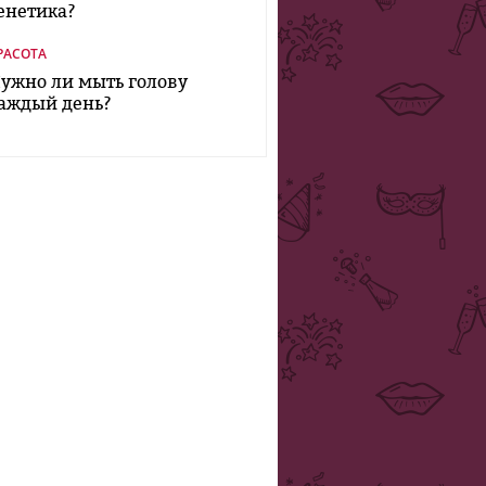
енетика?
РАСОТА
ужно ли мыть голову
аждый день?