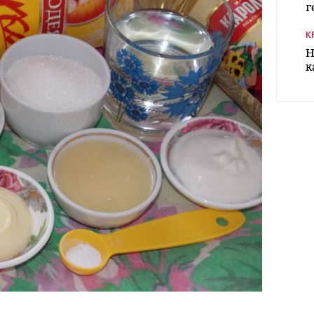
г
К
Н
к