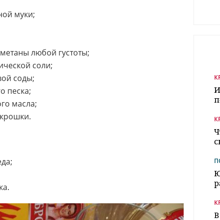
ной муки;
сметаны любой густоты;
ической соли;
ой соды;
К
И
о песка;
п
го масла;
 крошки.
К
Ч
с
да;
П
Ю
р
ка.
К
В