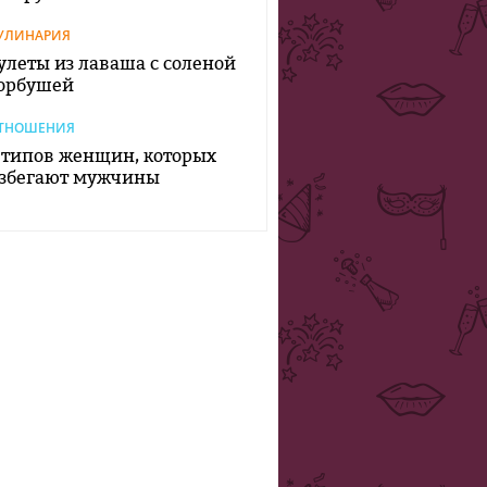
УЛИНАРИЯ
улеты из лаваша с соленой
орбушей
ТНОШЕНИЯ
 типов женщин, которых
збегают мужчины