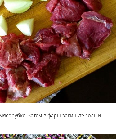
мясорубке. Затем в фарш закиньте соль и