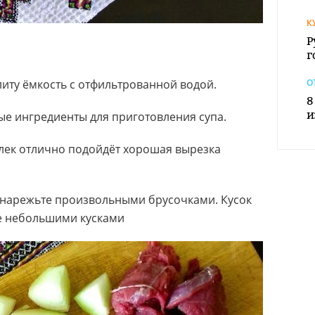
К
Р
г
иту ёмкость с отфильтрованной водой.
О
8
и
ые ингредиенты для приготовления супа.
лек отлично подойдёт хорошая вырезка
, нарежьте произвольными брусочками. Кусок
е небольшими кусками