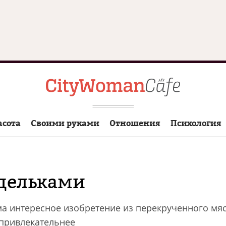
асота
Своими руками
Отношения
Психология
адельками
а интересное изобретение из перекрученного мяс
 привлекательнее