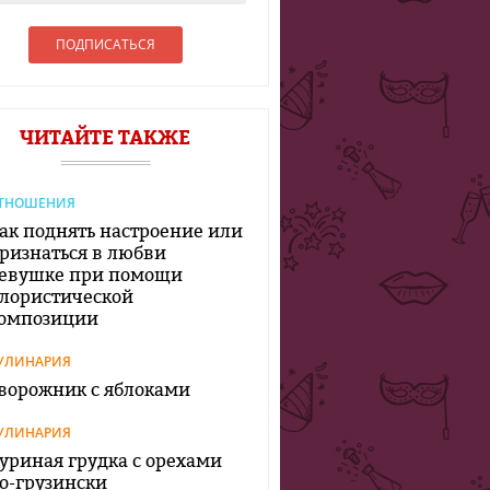
ЧИТАЙТЕ ТАКЖЕ
ТНОШЕНИЯ
ак поднять настроение или
ризнаться в любви
евушке при помощи
лористической
омпозиции
УЛИНАРИЯ
ворожник с яблоками
УЛИНАРИЯ
уриная грудка с орехами
о-грузински