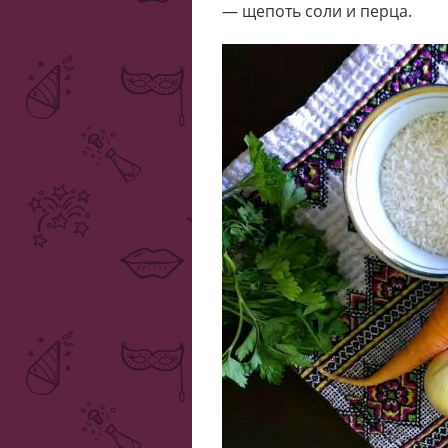
— щепоть соли и перца.