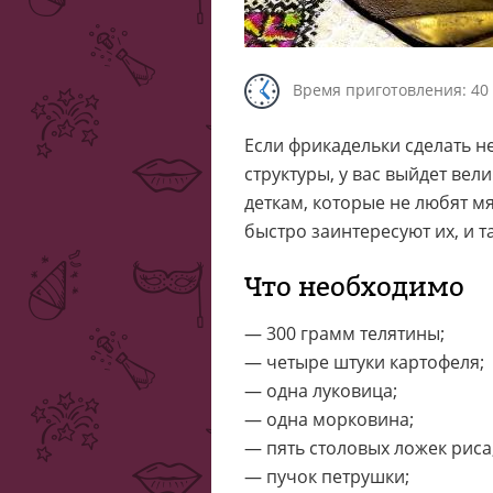
Время приготовления: 40
Если фрикадельки сделать н
структуры, у вас выйдет вел
деткам, которые не любят м
быстро заинтересуют их, и т
Что необходимо
— 300 грамм телятины;
— четыре штуки картофеля;
— одна луковица;
— одна морковина;
— пять столовых ложек риса
— пучок петрушки;