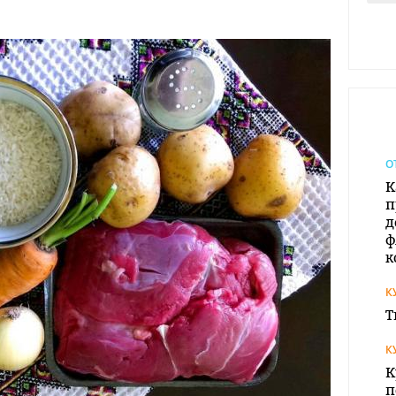
О
К
п
д
ф
к
К
Т
К
К
п