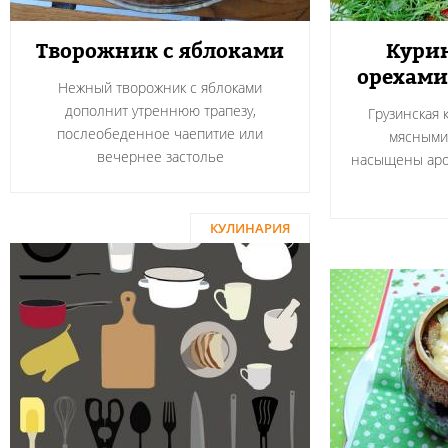
Творожник с яблоками
Курин
орехами
Нежный творожник с яблоками
дополнит утреннюю трапезу,
Грузинская 
послеобеденное чаепитие или
мясными
вечернее застолье
насыщены аро
КУЛИНАРИЯ