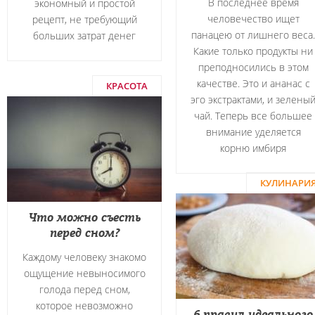
В последнее время
экономный и простой
человечество ищет
рецепт, не требующий
панацею от лишнего веса.
больших затрат денег
Какие только продукты ни
преподносились в этом
качестве. Это и ананас с
КРАСОТА
эго экстрактами, и зелены
чай. Теперь все большее
внимание уделяется
корню имбиря
КУЛИНАРИ
Что можно съесть
перед сном?
Каждому человеку знакомо
ощущение невыносимого
голода перед сном,
которое невозможно
6 правил идеального