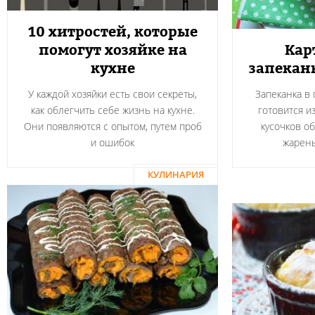
10 хитростей, которые
помогут хозяйке на
Кар
кухне
запекан
У каждой хозяйки есть свои секреты,
Запеканка в
как облегчить себе жизнь на кухне.
готовится и
Они появляются с опытом, путем проб
кусочков о
и ошибок
жарен
КУЛИНАРИЯ