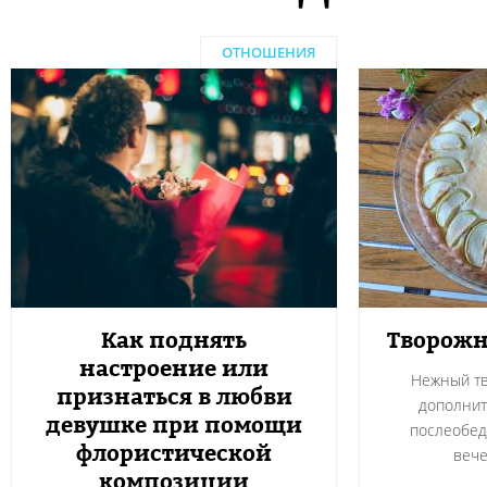
ОТНОШЕНИЯ
Как поднять
Творожн
настроение или
Нежный тв
признаться в любви
дополнит
девушке при помощи
послеобед
флористической
вече
композиции