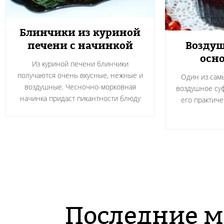
Блинчики из куриной
печени с начинкой
Воздуш
осно
Из куриной печени блинчики
получаются очень вкусные, нежные и
Один из сам
воздушные. Чесночно-морковная
воздушное суф
начинка придаст пикантности блюду
его практичес
Последние м