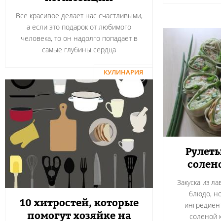
Все красивое делает нас счастливыми,
а если это подарок от любимого
человека, то он надолго попадает в
самые глубины сердца
КУЛИНАРИЯ
Рулеты
солен
Закуска из л
блюдо, н
10 хитростей, которые
ингредиент
помогут хозяйке на
соленой 