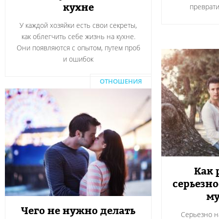
кухне
преврати
У каждой хозяйки есть свои секреты,
как облегчить себе жизнь на кухне.
Они появляются с опытом, путем проб
и ошибок
ОТНОШЕНИЯ
Как 
серьезн
м
Чего не нужно делать
Серьезно н