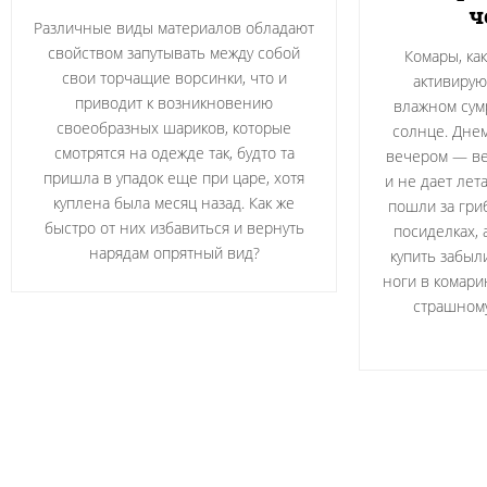
ч
Различные виды материалов обладают
свойством запутывать между собой
Комары, ка
свои торчащие ворсинки, что и
активирую
приводит к возникновению
влажном сумр
своеобразных шариков, которые
солнце. Днем
смотрятся на одежде так, будто та
вечером — вет
пришла в упадок еще при царе, хотя
и не дает лета
куплена была месяц назад. Как же
пошли за гри
быстро от них избавиться и вернуть
посиделках, 
нарядам опрятный вид?
купить забыли
ноги в комари
страшному