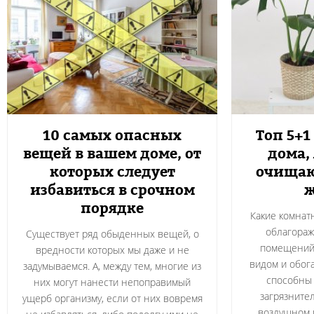
10 самых опасных
Топ 5+1
вещей в вашем доме, от
дома,
которых следует
очищаю
избавиться в срочном
порядке
Какие комнат
облагора
Существует ряд обыденных вещей, о
помещений,
вредности которых мы даже и не
видом и обог
задумываемся. А, между тем, многие из
способны
них могут нанести непоправимый
загрязните
ущерб организму, если от них вовремя
воздушном 