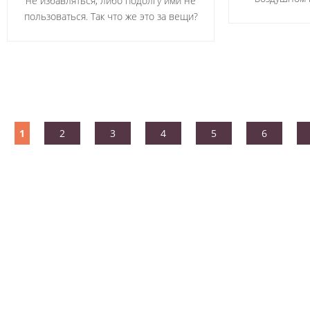
не избавляться, либо подолгу ими не
пользоваться. Так что же это за вещи?
1
2
3
4
5
6