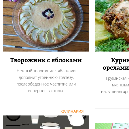
Творожник с яблоками
Курин
орехами
Нежный творожник с яблоками
дополнит утреннюю трапезу,
Грузинская 
послеобеденное чаепитие или
мясными
вечернее застолье
насыщены аро
КУЛИНАРИЯ