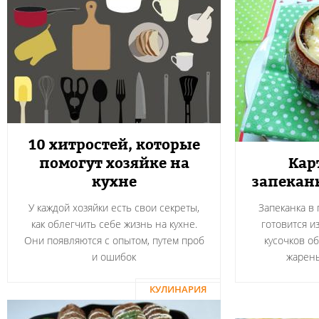
10 хитростей, которые
помогут хозяйке на
Кар
кухне
запекан
У каждой хозяйки есть свои секреты,
Запеканка в
как облегчить себе жизнь на кухне.
готовится и
Они появляются с опытом, путем проб
кусочков о
и ошибок
жарен
КУЛИНАРИЯ