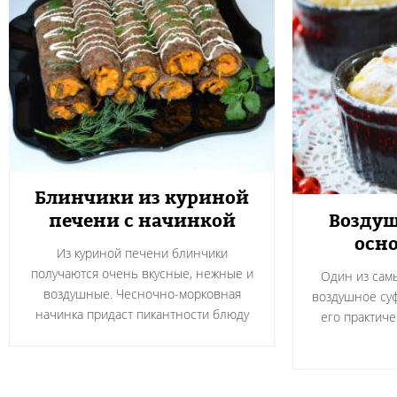
Блинчики из куриной
печени с начинкой
Воздуш
осно
Из куриной печени блинчики
получаются очень вкусные, нежные и
Один из сам
воздушные. Чесночно-морковная
воздушное суф
начинка придаст пикантности блюду
его практичес