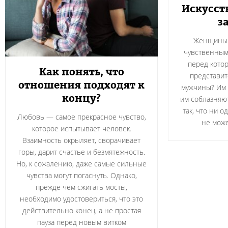
Искусст
з
Женщины 
чувственным,
перед котор
Как понять, что
представит
отношения подходят к
мужчины? Им 
концу?
им соблазняю
так, что ни 
Любовь — самое прекрасное чувство,
не може
которое испытывает человек.
Взаимность окрыляет, сворачивает
горы, дарит счастье и безмятежность.
Но, к сожалению, даже самые сильные
чувства могут погаснуть. Однако,
прежде чем сжигать мосты,
необходимо удостовериться, что это
действительно конец, а не простая
пауза перед новым витком