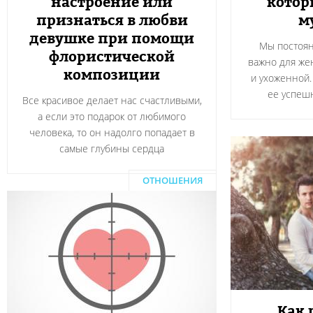
настроение или
котор
признаться в любви
м
девушке при помощи
Мы постоян
флористической
важно для же
композиции
и ухоженной.
ее успеш
Все красивое делает нас счастливыми,
а если это подарок от любимого
человека, то он надолго попадает в
самые глубины сердца
ОТНОШЕНИЯ
Как 