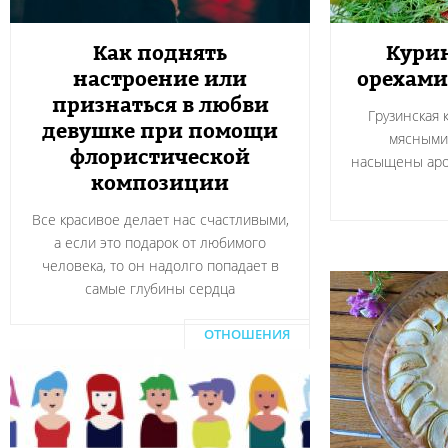
Как поднять
Курин
настроение или
орехами
признаться в любви
Грузинская 
девушке при помощи
мясными
флористической
насыщены аро
композиции
Все красивое делает нас счастливыми,
а если это подарок от любимого
человека, то он надолго попадает в
самые глубины сердца
ОТНОШЕНИЯ