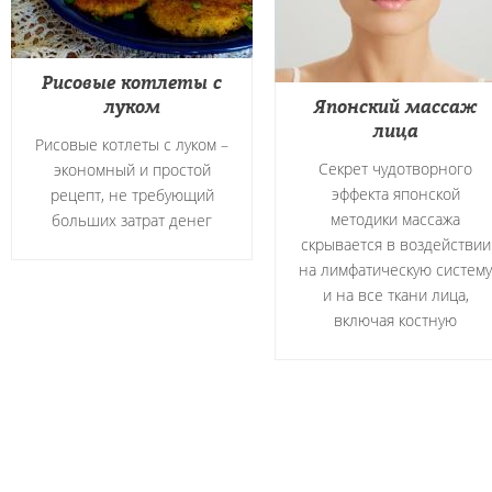
Рисовые котлеты с
луком
Японский массаж
лица
Рисовые котлеты с луком –
Секрет чудотворного
экономный и простой
эффекта японской
рецепт, не требующий
методики массажа
больших затрат денег
скрывается в воздействии
на лимфатическую систему
и на все ткани лица,
включая костную