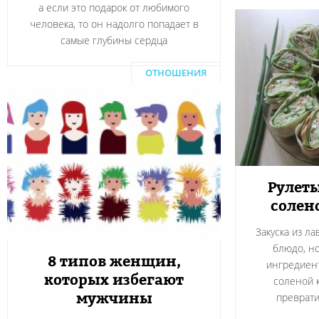
а если это подарок от любимого
человека, то он надолго попадает в
самые глубины сердца
ОТНОШЕНИЯ
Рулеты
солен
Закуска из л
блюдо, н
8 типов женщин,
ингредиент
которых избегают
соленой 
мужчины
преврати