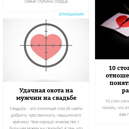
самые глубины сердца
ОТНОШЕНИЯ
10 сто
отноше
понят
Удачная охота на
ра
мужчин на свадьбе
10 стоп-сиг
понять, что о
Свадьба – это отличный способ найти
вам 
доброго, чувственного, смышленого
мужчину. Чем хорошо знакомство с
будущим мужем на свадьбе? А тем, что