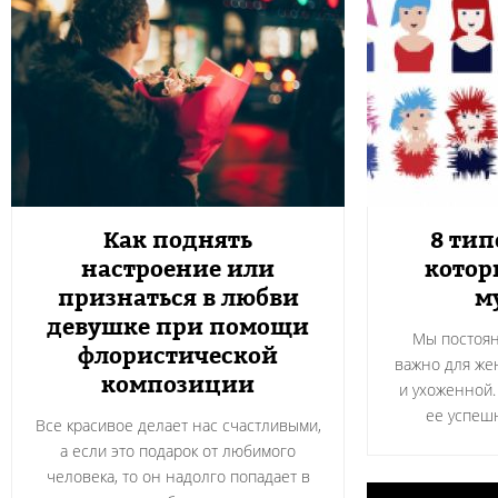
Как поднять
8 ти
настроение или
котор
признаться в любви
м
девушке при помощи
Мы постоян
флористической
важно для же
композиции
и ухоженной.
ее успеш
Все красивое делает нас счастливыми,
а если это подарок от любимого
человека, то он надолго попадает в