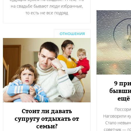
на свадьбе бывают люди избранные,
то есть не все подряд
ОТНОШЕНИЯ
9 при
бывши
ещё
Поссорил
Стоит ли давать
Наговорили ку
супругу отдыхать от
Стало невын
семьи?
советчик — г