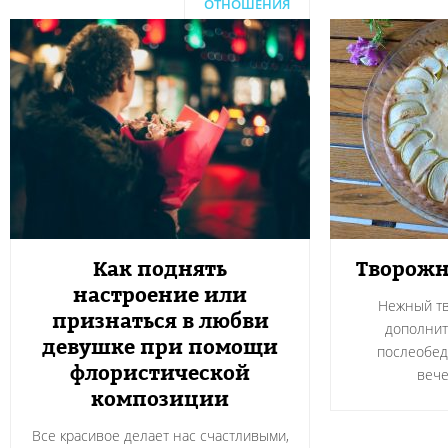
ОТНОШЕНИЯ
Как поднять
Творожн
настроение или
Нежный тв
признаться в любви
дополнит
девушке при помощи
послеобед
флористической
вече
композиции
Все красивое делает нас счастливыми,