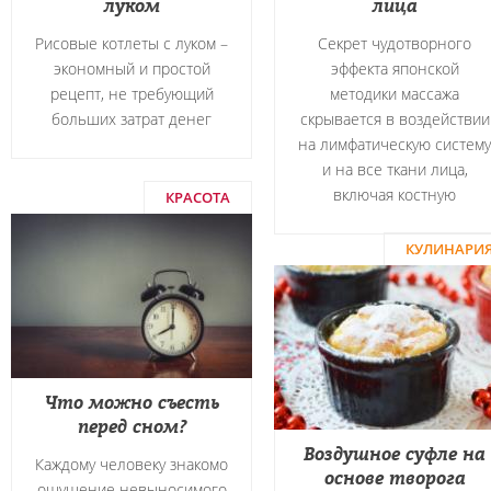
луком
лица
Рисовые котлеты с луком –
Секрет чудотворного
экономный и простой
эффекта японской
рецепт, не требующий
методики массажа
больших затрат денег
скрывается в воздействии
на лимфатическую систему
и на все ткани лица,
включая костную
КРАСОТА
КУЛИНАРИ
Что можно съесть
перед сном?
Воздушное суфле на
Каждому человеку знакомо
основе творога
ощущение невыносимого