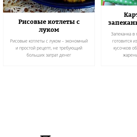
Кар
Рисовые котлеты с
запекан
луком
Запеканка в
Рисовые котлеты с луком – экономный
готовится и
и простой рецепт, не требующий
кусочков о
больших затрат денег
жарен