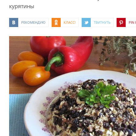
курятины
РЕКОМЕНДУЮ
КЛАСС!
ТВИТНУТЬ
PIN I