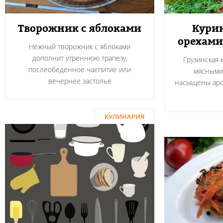
Творожник с яблоками
Курин
орехами
Нежный творожник с яблоками
дополнит утреннюю трапезу,
Грузинская 
послеобеденное чаепитие или
мясными
вечернее застолье
насыщены аро
КУЛИНАРИЯ