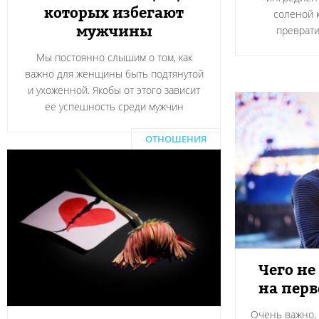
которых избегают
соленой 
мужчины
преврати
Мы постоянно слышим о том, как
важно для женщины быть подтянутой
и ухоженной. Якобы от этого зависит
ее успешность среди мужчин
ОТНОШЕНИЯ
Чего не
на пер
Очень важно, 