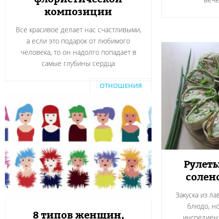
композиции
Все красивое делает нас счастливыми,
а если это подарок от любимого
человека, то он надолго попадает в
самые глубины сердца
ОТНОШЕНИЯ
Рулеты
солен
Закуска из л
блюдо, н
8 типов женщин,
ингредиент