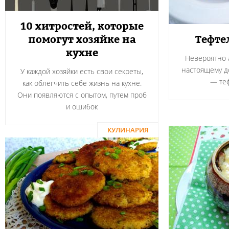
10 хитростей, которые
помогут хозяйке на
Тефте
кухне
Невероятно а
настоящему 
У каждой хозяйки есть свои секреты,
― теф
как облегчить себе жизнь на кухне.
Они появляются с опытом, путем проб
и ошибок
КУЛИНАРИЯ