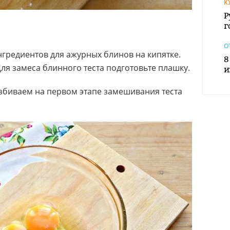
К
Р
г
О
нгредиентов для ажурных блинов на кипятке.
8
ля замеса блинного теста подготовьте плашку.
и
збиваем на первом этапе замешивания теста