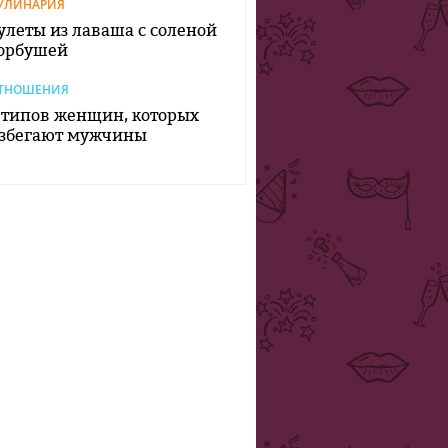
УЛИНАРИЯ
улеты из лаваша с соленой
орбушей
ТНОШЕНИЯ
 типов женщин, которых
збегают мужчины