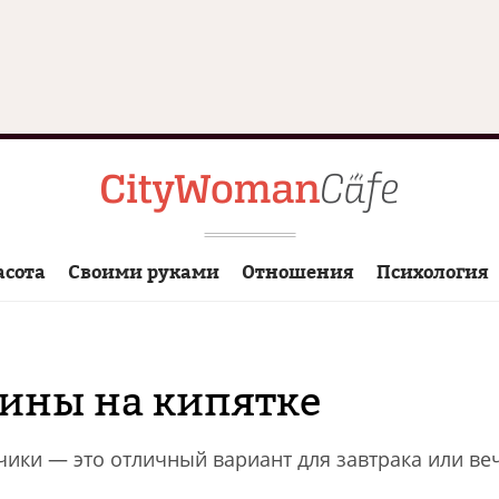
асота
Своими руками
Отношения
Психология
ины на кипятке
ики — это отличный вариант для завтрака или ве