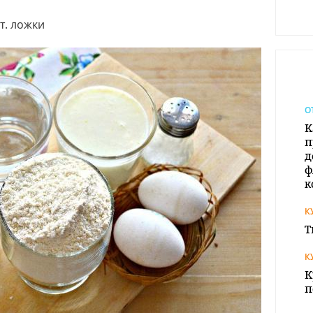
т. ложки
О
К
п
д
ф
к
К
Т
К
К
п