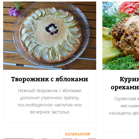
Творожник с яблоками
Курин
орехами
Нежный творожник с яблоками
дополнит утреннюю трапезу,
Грузинская 
послеобеденное чаепитие или
мясными
вечернее застолье
насыщены аро
КУЛИНАРИЯ