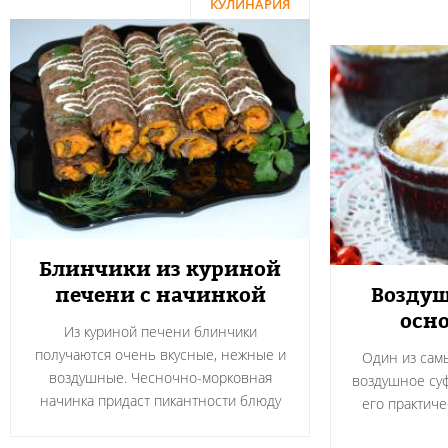
КУЛИНАРИЯ
Блинчики из куриной
печени с начинкой
Воздуш
осно
Из куриной печени блинчики
получаются очень вкусные, нежные и
Один из сам
воздушные. Чесночно-морковная
воздушное суф
начинка придаст пикантности блюду
его практичес