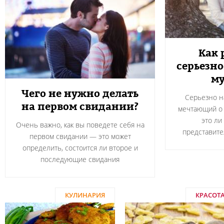
Как 
серьезн
м
Чего не нужно делать
Серьезно н
на первом свидании?
мечтающий о 
это ли
Очень важно, как вы поведете себя на
представите
первом свидании — это может
определить, состоится ли второе и
последующие свидания
КУЛИНАРИЯ
КРАСОТ