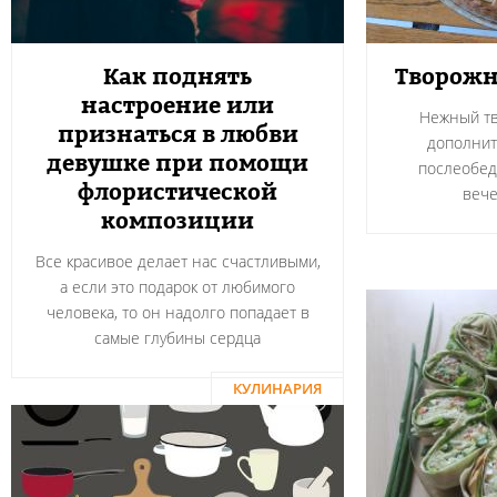
Как поднять
Творожн
настроение или
Нежный тв
признаться в любви
дополнит
девушке при помощи
послеобед
флористической
вече
композиции
Все красивое делает нас счастливыми,
а если это подарок от любимого
человека, то он надолго попадает в
самые глубины сердца
КУЛИНАРИЯ