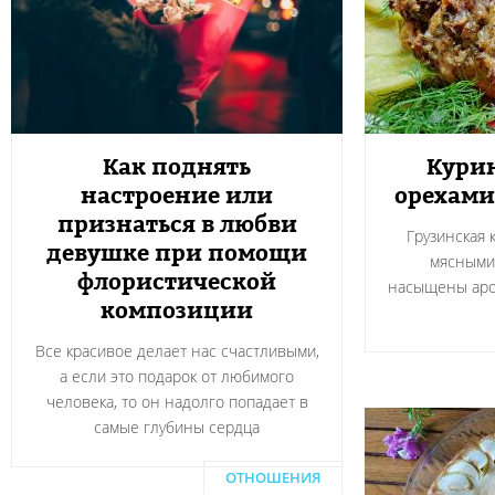
Как поднять
Курин
настроение или
орехами
признаться в любви
Грузинская 
девушке при помощи
мясными
флористической
насыщены аро
композиции
Все красивое делает нас счастливыми,
а если это подарок от любимого
человека, то он надолго попадает в
самые глубины сердца
ОТНОШЕНИЯ