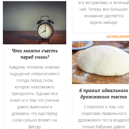
эго экстрактами, и зелены
чай. Теперь все большее
внимание уделяется
корню имбиря
КУЛИНАРИ
Что можно съесть
перед сном?
Каждому человеку знакомо
ощущение невыносимого
голода перед сном,
которое невозможно
6 правил идеального
преодолеть. Однако все
дрожжевого теста
знают и о том, что ученые
давно выяснили и
Стереотип о том, что
доказали, что еда перед
секретами правильного
сном сильно влияет на
дрожжевого теста владею
фигуру
только бабушки, давно