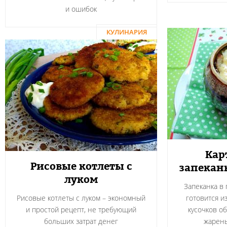
и ошибок
КУЛИНАРИЯ
Кар
Рисовые котлеты с
запекан
луком
Запеканка в
Рисовые котлеты с луком – экономный
готовится и
и простой рецепт, не требующий
кусочков о
больших затрат денег
жарен