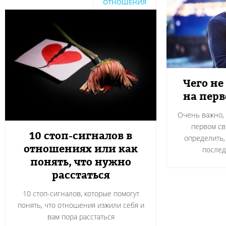
ОТНОШЕНИЯ
Чего не
на пер
Очень важно, 
первом св
10 стоп-сигналов в
определить,
отношениях или как
после
понять, что нужно
расстаться
10 стоп-сигналов, которые помогут
понять, что отношения изжили себя и
вам пора расстаться