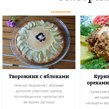
КУЛИНАРИЯ
Творожник с яблоками
Курин
орехами
Нежный творожник с яблоками
дополнит утреннюю трапезу,
Грузинская 
послеобеденное чаепитие или
мясными
вечернее застолье
насыщены аро