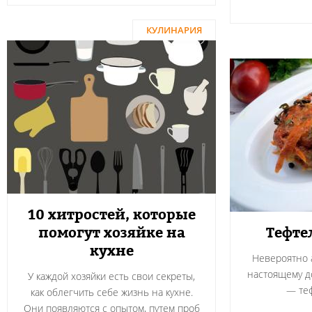
КУЛИНАРИЯ
10 хитростей, которые
помогут хозяйке на
Тефте
кухне
Невероятно а
настоящему 
У каждой хозяйки есть свои секреты,
― теф
как облегчить себе жизнь на кухне.
Они появляются с опытом, путем проб