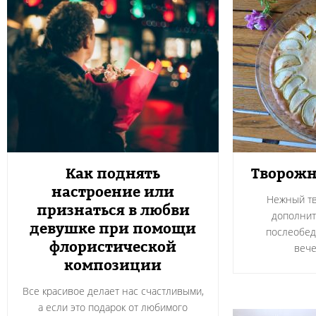
Как поднять
Творожн
настроение или
Нежный тв
признаться в любви
дополнит
девушке при помощи
послеобед
флористической
вече
композиции
Все красивое делает нас счастливыми,
а если это подарок от любимого