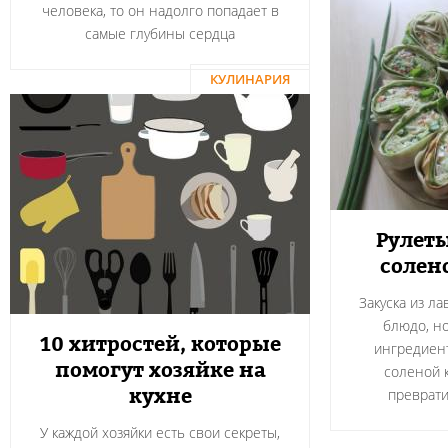
человека, то он надолго попадает в
самые глубины сердца
КУЛИНАРИЯ
Рулеты
солен
Закуска из л
блюдо, н
10 хитростей, которые
ингредиент
помогут хозяйке на
соленой 
кухне
преврати
У каждой хозяйки есть свои секреты,