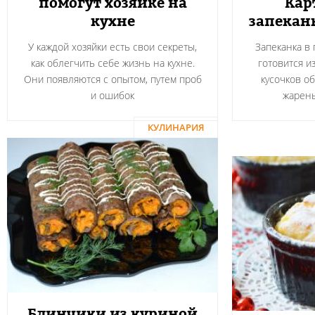
помогут хозяйке на
Кар
кухне
запекан
У каждой хозяйки есть свои секреты,
Запеканка в
как облегчить себе жизнь на кухне.
готовится и
Они появляются с опытом, путем проб
кусочков о
и ошибок
жарен
КУЛИНАРИЯ
Блинчики из куриной