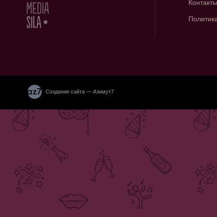
Контакт
Политик
Создание сайта — Азимут7