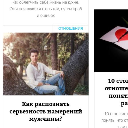
как облегчить себе жизнь на кухне.
Они появляются с опытом, путем проб
и ошибок
ОТНОШЕНИЯ
10 сто
отноше
понят
ра
Как распознать
серьезность намерений
10 стоп-сиг
мужчины?
понять, что о
вам 