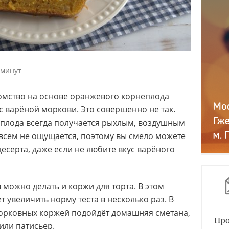
 минут
комство на основе оранжевого корнеплода
 варёной моркови. Это совершенно не так.
 плода всегда получается рыхлым, воздушным
овсем не ощущается, поэтому вы смело можете
есерта, даже если не любите вкус варёного
 можно делать и коржи для торта. В этом
 увеличить норму теста в несколько раз. В
морковных коржей подойдёт домашняя сметана,
Про
или патисьер.