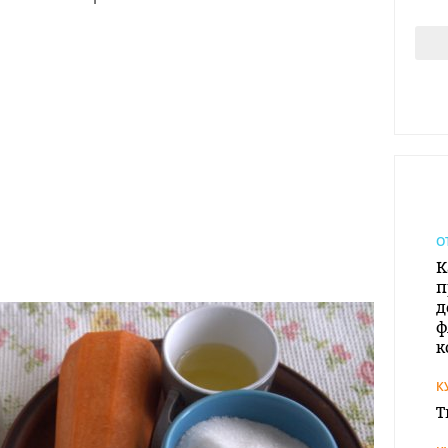
О
К
п
д
ф
к
К
Т