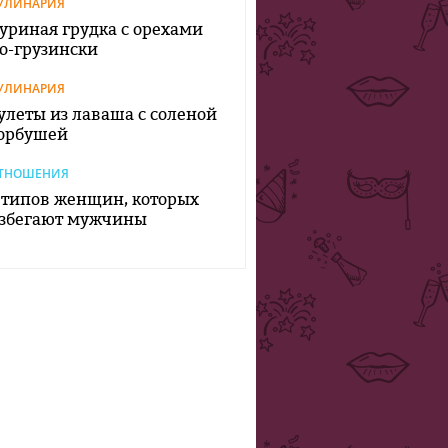
УЛИНАРИЯ
уриная грудка с орехами
о-грузински
УЛИНАРИЯ
улеты из лаваша с соленой
орбушей
ТНОШЕНИЯ
 типов женщин, которых
збегают мужчины