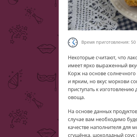
Время приготовления: 50
Некоторые считают, что ла
имеет ярко выраженный вкус
Корж на основе солнечного
и ярким, но вкус моркови с
приступать к изготовлению д
овоща.
На основе данных продуктов
случае вам необходимо будет
качестве наполнителя для 
сгущёнка, шоколадный соус 