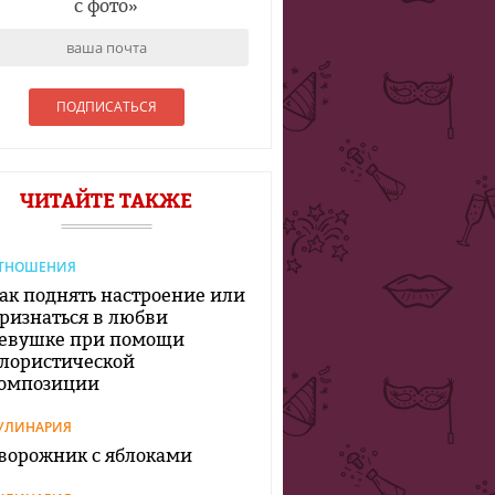
с фото
»
ЧИТАЙТЕ ТАКЖЕ
ТНОШЕНИЯ
ак поднять настроение или
ризнаться в любви
евушке при помощи
лористической
омпозиции
УЛИНАРИЯ
ворожник с яблоками