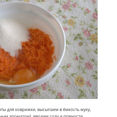
ы для коврижки, высыпаем в ёмкость муку,
ным ароматом), вводим соду и пряности.