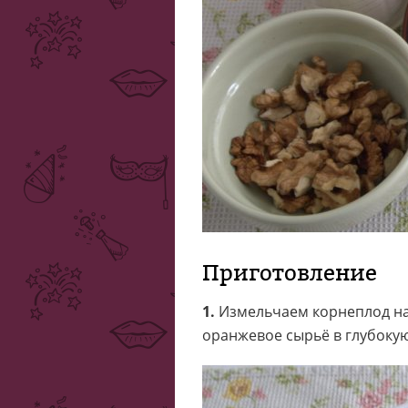
Приготовление
1.
Измельчаем корнеплод на
оранжевое сырьё в глубокую