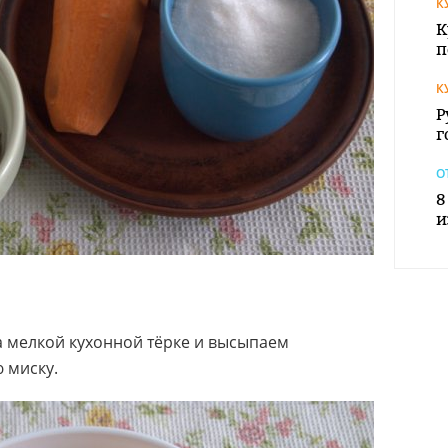
К
К
п
К
Р
г
О
8
и
 мелкой кухонной тёрке и высыпаем
 миску.