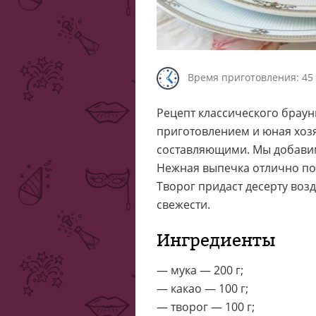
Время приготовления: 45
Рецепт классического брауни
приготовлением и юная хозя
составляющими. Мы добавим 
Нежная выпечка отлично под
Творог придаст десерту воз
свежести.
Ингредиенты
— мука — 200 г;
— какао — 100 г;
— творог — 100 г;