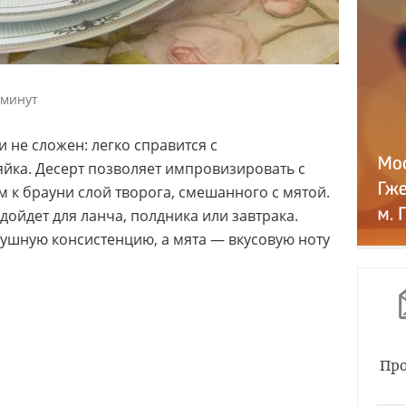
 минут
 не сложен: легко справится с
йка. Десерт позволяет импровизировать с
к брауни слой творога, смешанного с мятой.
ойдет для ланча, полдника или завтрака.
душную консистенцию, а мята — вкусовую ноту
Про