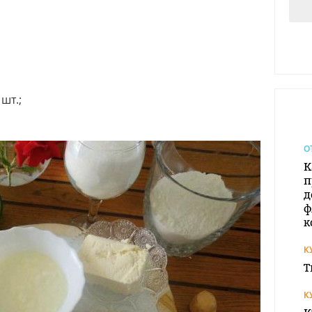
шт.;
О
К
п
д
ф
к
К
Т
К