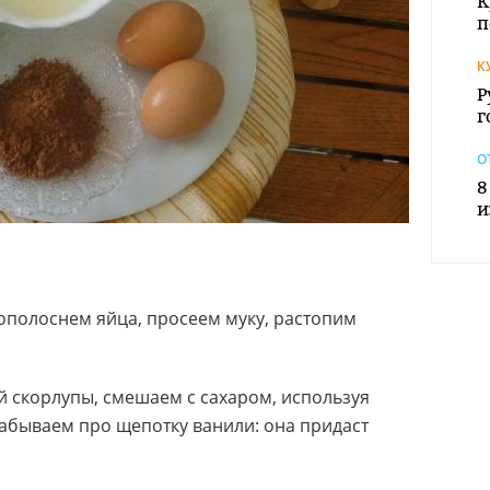
К
п
К
Р
г
О
8
и
полоснем яйца, просеем муку, растопим
й скорлупы, смешаем с сахаром, используя
забываем про щепотку ванили: она придаст