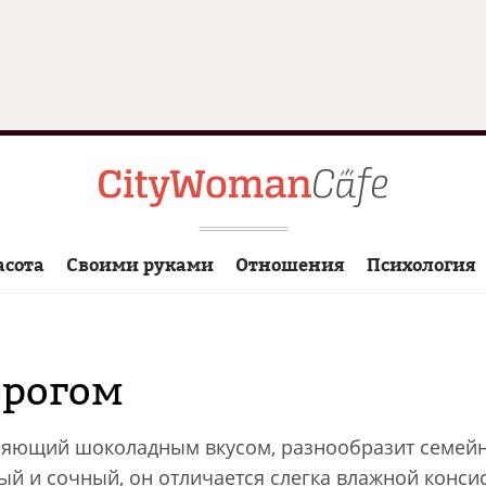
асота
Своими руками
Отношения
Психология
орогом
ряющий шоколадным вкусом, разнообразит семейн
ый и сочный, он отличается слегка влажной конси