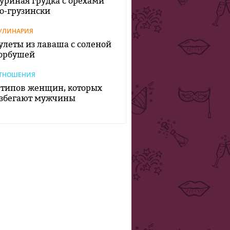
уриная грудка с орехами
о-грузински
УЛИНАРИЯ
улеты из лаваша с соленой
орбушей
ТНОШЕНИЯ
 типов женщин, которых
збегают мужчины