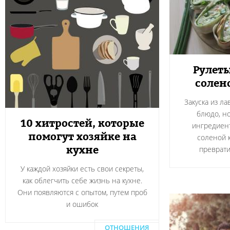
Рулеты
солен
Закуска из л
блюдо, н
10 хитростей, которые
ингредиент
помогут хозяйке на
соленой 
кухне
преврати
У каждой хозяйки есть свои секреты,
как облегчить себе жизнь на кухне.
Они появляются с опытом, путем проб
и ошибок
ОТНОШЕНИЯ