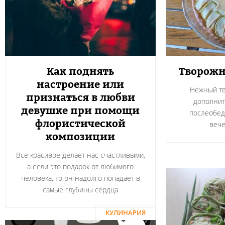
Как поднять
Творожн
настроение или
Нежный тв
признаться в любви
дополнит
девушке при помощи
послеобед
флористической
вече
композиции
Все красивое делает нас счастливыми,
а если это подарок от любимого
человека, то он надолго попадает в
самые глубины сердца
КУЛИНАРИЯ