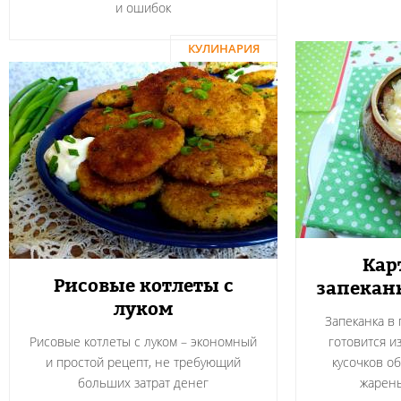
и ошибок
КУЛИНАРИЯ
Кар
Рисовые котлеты с
запекан
луком
Запеканка в
Рисовые котлеты с луком – экономный
готовится и
и простой рецепт, не требующий
кусочков о
больших затрат денег
жарен