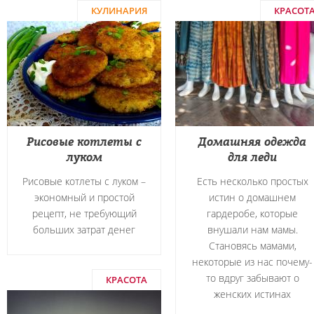
КУЛИНАРИЯ
КРАСОТ
Рисовые котлеты с
Домашняя одежда
луком
для леди
Рисовые котлеты с луком –
Есть несколько простых
экономный и простой
истин о домашнем
рецепт, не требующий
гардеробе, которые
больших затрат денег
внушали нам мамы.
Становясь мамами,
некоторые из нас почему-
то вдруг забывают о
КРАСОТА
женских истинах