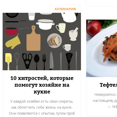
КУЛИНАРИЯ
10 хитростей, которые
помогут хозяйке на
Тефте
кухне
Невероятно а
настоящему 
У каждой хозяйки есть свои секреты,
― теф
как облегчить себе жизнь на кухне.
Они появляются с опытом, путем проб