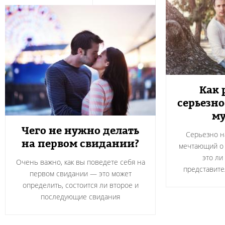
Как 
серьезн
м
Чего не нужно делать
Серьезно н
на первом свидании?
мечтающий о 
это ли
Очень важно, как вы поведете себя на
представите
первом свидании — это может
определить, состоится ли второе и
последующие свидания