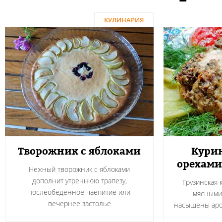
КУЛИНАРИЯ
Творожник с яблоками
Курин
орехами
Нежный творожник с яблоками
дополнит утреннюю трапезу,
Грузинская 
послеобеденное чаепитие или
мясными
вечернее застолье
насыщены аро