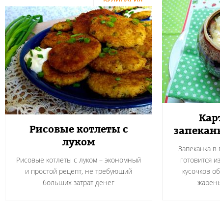
Кар
Рисовые котлеты с
запекан
луком
Запеканка в
Рисовые котлеты с луком – экономный
готовится и
и простой рецепт, не требующий
кусочков о
больших затрат денег
жарен