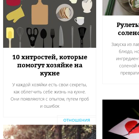
Рулеты
солен
Закуска из л
блюдо, н
10 хитростей, которые
ингредиент
помогут хозяйке на
соленой 
кухне
преврати
У каждой хозяйки есть свои секреты,
как облегчить себе жизнь на кухне.
Они появляются с опытом, путем проб
и ошибок
ОТНОШЕНИЯ