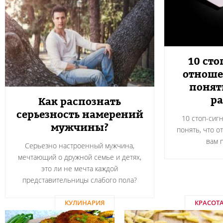
10 сто
отноше
понят
ра
Как распознать
серьезность намерений
10 стоп-сиг
мужчины?
понять, что о
вам 
Серьезно настроенный мужчина,
мечтающий о дружной семье и детях,
это ли не мечта каждой
представительницы слабого пола?
КУЛИНАРИЯ
КРАСОТ