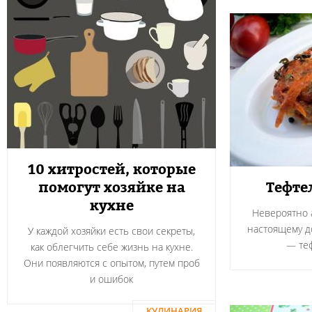
10 хитростей, которые
помогут хозяйке на
Тефте
кухне
Невероятно а
настоящему 
У каждой хозяйки есть свои секреты,
― теф
как облегчить себе жизнь на кухне.
Они появляются с опытом, путем проб
и ошибок
КУЛИНАРИЯ