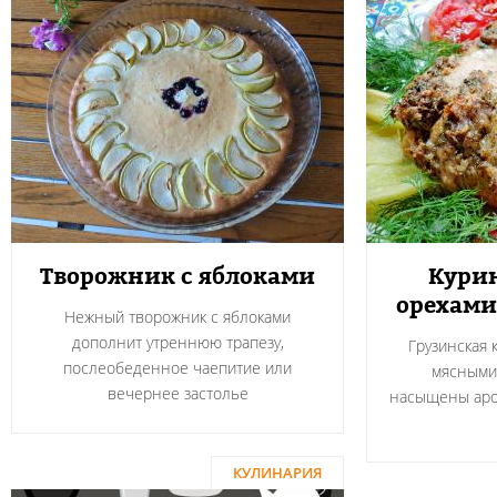
Творожник с яблоками
Курин
орехами
Нежный творожник с яблоками
дополнит утреннюю трапезу,
Грузинская 
послеобеденное чаепитие или
мясными
вечернее застолье
насыщены аро
КУЛИНАРИЯ