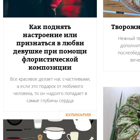
Как поднять
Творожн
настроение или
Нежный тв
признаться в любви
дополнит
девушке при помощи
послеобед
флористической
вече
композиции
Все красивое делает нас счастливыми,
а если это подарок от любимого
человека, то он надолго попадает в
самые глубины сердца
КУЛИНАРИЯ