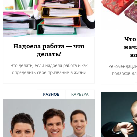
Что
Надоела работа — что
нач
делать?
к
Что делать, если надоела работа и как
Рекомендации
определить свое призвание в жизни
подарков дл
РАЗНОЕ
КАРЬЕРА