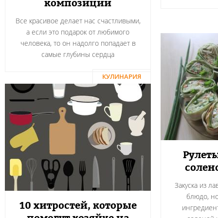
композиции
Все красивое делает нас счастливыми,
а если это подарок от любимого
человека, то он надолго попадает в
самые глубины сердца
КУЛИНАРИЯ
Рулеты
солен
Закуска из л
блюдо, н
10 хитростей, которые
ингредиент