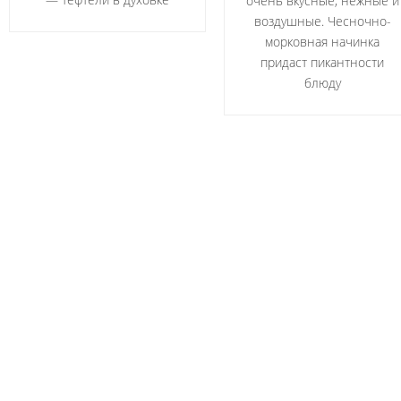
очень вкусные, нежные и
воздушные. Чесночно-
морковная начинка
придаст пикантности
блюду