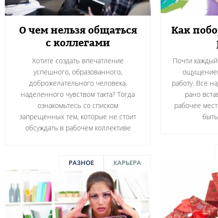
О чем нельзя общаться
Как побо
с коллегами
Хотите создать впечатление
Почти каждый 
успешного, образованного,
ощущением
доброжелательного человека,
работу. Все н
наделенного чувством такта? Тогда
рано вста
ознакомьтесь со списком
рабочее мест
запрещенных тем, которые не стоит
быть
обсуждать в рабочем коллективе
РАЗНОЕ
КАРЬЕРА