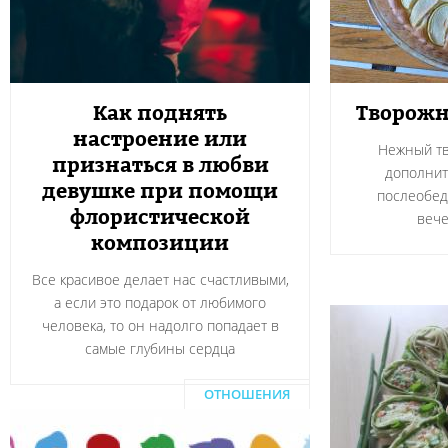
Как поднять
Творожн
настроение или
Нежный тв
признаться в любви
дополнит
девушке при помощи
послеобед
флористической
вече
композиции
Все красивое делает нас счастливыми,
а если это подарок от любимого
человека, то он надолго попадает в
самые глубины сердца
ОТНОШЕНИЯ