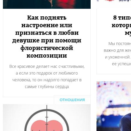
Как поднять
8 ти
настроение или
котор
признаться в любви
м
девушке при помощи
Мы постоян
флористической
важно для же
композиции
и ухоженной.
ее успеш
Все красивое делает нас счастливыми,
а если это подарок от любимого
человека, то он надолго попадает в
самые глубины сердца
ОТНОШЕНИЯ