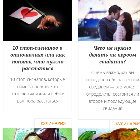
10 стоп-сигналов в
Чего не нужно
отношениях или как
делать на первом
понять, что нужно
свидании?
расстаться
Очень важно, как вы
10 стоп-сигналов, которые
поведете себя на первом
помогут понять, что
свидании — это может
отношения изжили себя и
определить, состоится ли
вам пора расстаться
второе и последующие
свидания
КУЛИНАРИЯ
КУЛИНАРИ