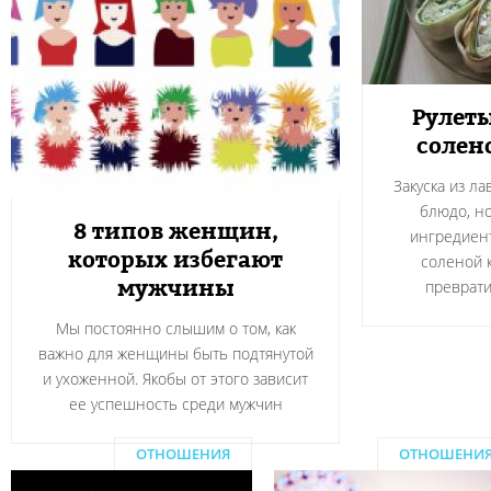
Рулеты
солен
Закуска из л
блюдо, н
8 типов женщин,
ингредиент
которых избегают
соленой 
мужчины
преврати
Мы постоянно слышим о том, как
важно для женщины быть подтянутой
и ухоженной. Якобы от этого зависит
ее успешность среди мужчин
ОТНОШЕНИЯ
ОТНОШЕНИ