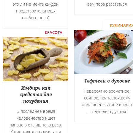
это ли не мечта каждой
вам пора расстаться
представительницы
слабого пола?
КУЛИНАРИ
КРАСОТА
Тефтели в духовке
Имбирь как
Невероятно ароматное,
средство для
сочное, по-настоящему
похудения
домашнее сытное блюдо
В последнее время
― тефтели в духовке
человечество ищет
панацею от лишнего веса.
Какие только продукты ни