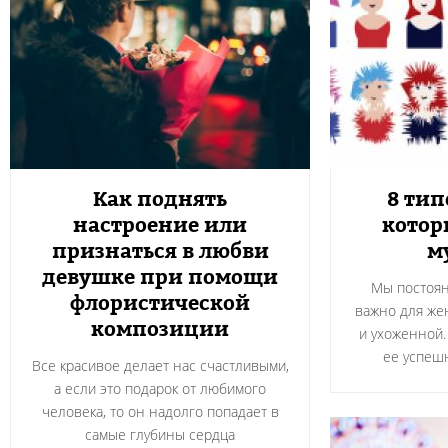
Как поднять
8 ти
настроение или
котор
признаться в любви
м
девушке при помощи
Мы постоян
флористической
важно для же
композиции
и ухоженной.
ее успеш
Все красивое делает нас счастливыми,
а если это подарок от любимого
человека, то он надолго попадает в
самые глубины сердца