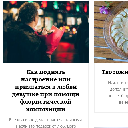
Как поднять
Творожн
настроение или
Нежный тв
признаться в любви
дополнит
девушке при помощи
послеобед
флористической
вече
композиции
Все красивое делает нас счастливыми,
а если это подарок от любимого