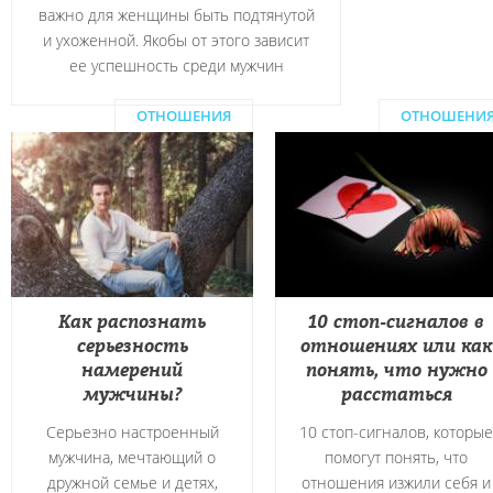
важно для женщины быть подтянутой
и ухоженной. Якобы от этого зависит
ее успешность среди мужчин
ОТНОШЕНИЯ
ОТНОШЕНИ
Как распознать
10 стоп-сигналов в
серьезность
отношениях или как
намерений
понять, что нужно
мужчины?
расстаться
Серьезно настроенный
10 стоп-сигналов, которые
мужчина, мечтающий о
помогут понять, что
дружной семье и детях,
отношения изжили себя и