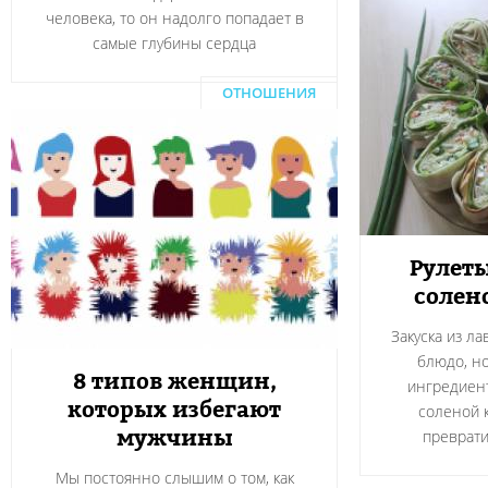
человека, то он надолго попадает в
самые глубины сердца
ОТНОШЕНИЯ
Рулеты
солен
Закуска из л
блюдо, н
8 типов женщин,
ингредиент
которых избегают
соленой 
мужчины
преврати
Мы постоянно слышим о том, как