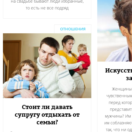
на свадьбе бывают люди избранные,
то есть не все подряд
ОТНОШЕНИЯ
Искусст
з
Женщины 
чувственным,
перед котор
Стоит ли давать
представит
супругу отдыхать от
мужчины? Им 
семьи?
им соблазняю
так, что ни 