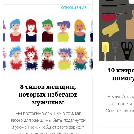
ОТНОШЕНИЯ
10 хитр
помогу
8 типов женщин,
которых избегают
У каждой хоз
мужчины
как облегчит
Они появляютс
Мы постоянно слышим о том, как
важно для женщины быть подтянутой
и ухоженной. Якобы от этого зависит
ее успешность среди мужчин