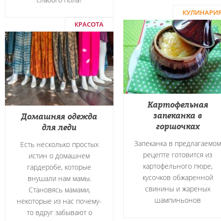
КУЛИНАРИ
КРАСОТА
Картофельная
запеканка в
Домашняя одежда
горшочках
для леди
Запеканка в предлагаемом
Есть несколько простых
рецепте готовится из
истин о домашнем
картофельного пюре,
гардеробе, которые
кусочков обжаренной
внушали нам мамы.
свинины и жареных
Становясь мамами,
шампиньонов
некоторые из нас почему-
то вдруг забывают о