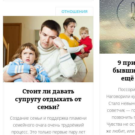
ОТНОШЕНИЯ
9 при
бывши
ещё
Поссорил
Стоит ли давать
Наговорили ку
супругу отдыхать от
Стало невын
семьи?
советчик — г
позвонить 
Создание семьи и поддержка пламени
Чувства не ос
семейного очага очень трудоёмкий
же любит, или
процесс. Это только первые пару лет