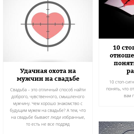
10 сто
отноше
понят
Удачная охота на
ра
мужчин на свадьбе
10 стоп-сиг
понять, что о
Свадьба – это отличный способ найти
вам 
доброго, чувственного, смышленого
мужчину. Чем хорошо знакомство с
будущим мужем на свадьбе? А тем, что
на свадьбе бывают люди избранные,
то есть не все подряд