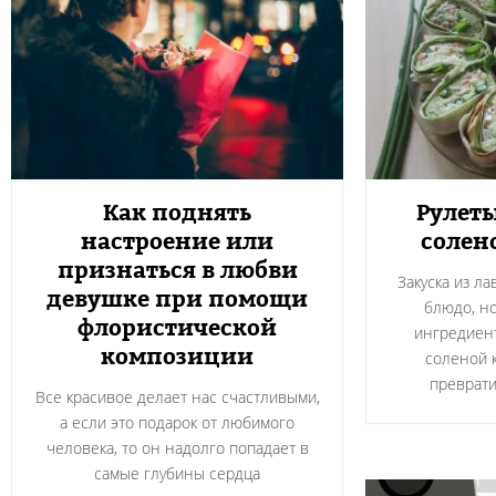
Как поднять
Рулеты
настроение или
солен
признаться в любви
Закуска из л
девушке при помощи
блюдо, н
флористической
ингредиент
композиции
соленой 
преврати
Все красивое делает нас счастливыми,
а если это подарок от любимого
человека, то он надолго попадает в
самые глубины сердца