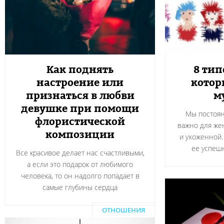
Как поднять
8 ти
настроение или
котор
признаться в любви
м
девушке при помощи
Мы постоян
флористической
важно для же
композиции
и ухоженной.
ее успеш
Все красивое делает нас счастливыми,
а если это подарок от любимого
человека, то он надолго попадает в
самые глубины сердца
ОТНОШЕНИЯ