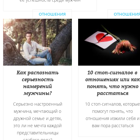
ОТНОШЕНИЯ
ОТНОШЕНИ
Как распознать
10 стоп-сигналов в
серьезность
отношениях или как
намерений
понять, что нужно
мужчины?
расстаться
Серьезно настроенный
10 стоп-сигналов, которые
мужчина, мечтающий о
помогут понять, что
дружной семье и детях,
отношения изжили себя и
это ли не мечта каждой
вам пора расстаться
представительницы
слабого пола?