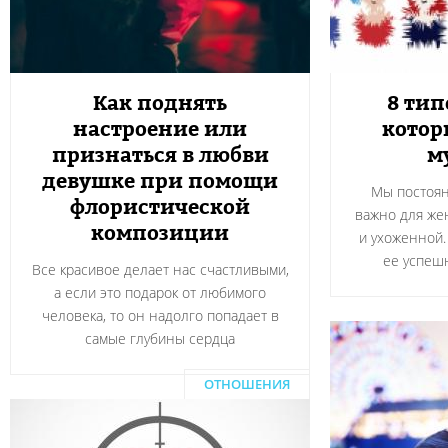
Как поднять
8 ти
настроение или
котор
признаться в любви
м
девушке при помощи
Мы постоян
флористической
важно для же
композиции
и ухоженной.
ее успеш
Все красивое делает нас счастливыми,
а если это подарок от любимого
человека, то он надолго попадает в
самые глубины сердца
ОТНОШЕНИЯ