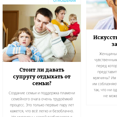
ОТНОШЕНИЯ
Искусст
з
Женщины 
чувственным,
перед котор
Стоит ли давать
представит
супругу отдыхать от
мужчины? Им 
семьи?
им соблазняю
так, что ни 
Создание семьи и поддержка пламени
не може
семейного очага очень трудоёмкий
процесс. Это только первые пару лет
кажется, что всё легко и безоблачно.
Но миллионы семей разбиваются о