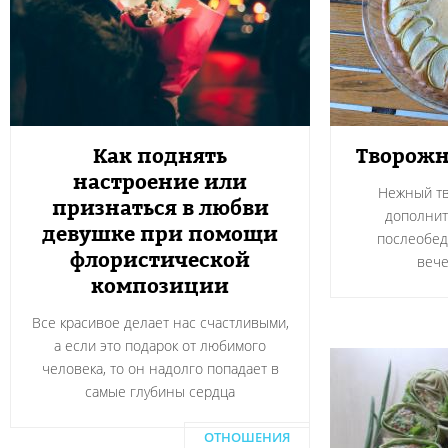
Как поднять
Творожн
настроение или
Нежный тв
признаться в любви
дополнит
девушке при помощи
послеобед
флористической
вече
композиции
Все красивое делает нас счастливыми,
а если это подарок от любимого
человека, то он надолго попадает в
самые глубины сердца
ОТНОШЕНИЯ