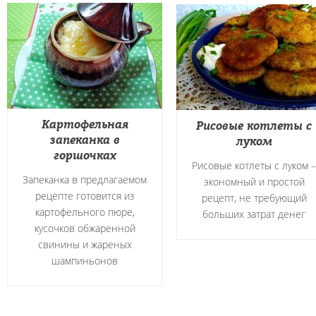
Картофельная
Рисовые котлеты с
запеканка в
луком
горшочках
Рисовые котлеты с луком –
Запеканка в предлагаемом
экономный и простой
рецепте готовится из
рецепт, не требующий
картофельного пюре,
больших затрат денег
кусочков обжаренной
свинины и жареных
шампиньонов