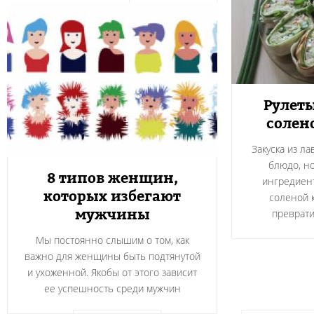
Рулеты
солен
Закуска из л
блюдо, н
8 типов женщин,
ингредиент
которых избегают
соленой 
мужчины
преврати
Мы постоянно слышим о том, как
важно для женщины быть подтянутой
и ухоженной. Якобы от этого зависит
ее успешность среди мужчин