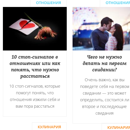
ОТНОШЕНИЯ
ОТНОШЕНИ
10 стоп-сигналов в
Чего не нужно
отношениях или как
делать на первом
понять, что нужно
свидании?
расстаться
Очень важно, как вы
10 стоп-сигналов, которые
поведете себя на первом
помогут понять, что
свидании — это может
отношения изжили себя и
определить, состоится ли
вам пора расстаться
второе и последующие
свидания
КУЛИНАРИЯ
КУЛИНАРИ