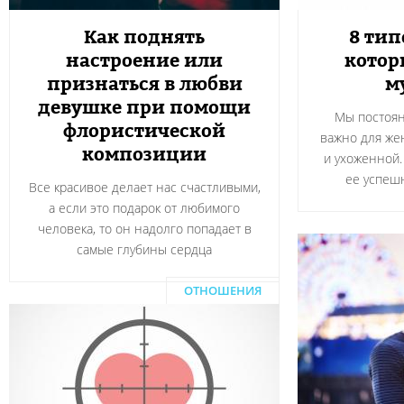
Как поднять
8 ти
настроение или
котор
признаться в любви
м
девушке при помощи
Мы постоян
флористической
важно для же
композиции
и ухоженной.
ее успеш
Все красивое делает нас счастливыми,
а если это подарок от любимого
человека, то он надолго попадает в
самые глубины сердца
ОТНОШЕНИЯ