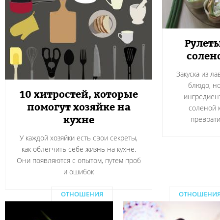
Рулеты
солен
Закуска из л
блюдо, н
10 хитростей, которые
ингредиент
помогут хозяйке на
соленой 
кухне
преврати
У каждой хозяйки есть свои секреты,
как облегчить себе жизнь на кухне.
Они появляются с опытом, путем проб
и ошибок
ОТНОШЕНИЯ
ОТНОШЕНИ