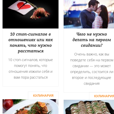
10 стоп-сигналов в
Чего не нужно
отношениях или как
делать на первом
понять, что нужно
свидании?
расстаться
Очень важно, как вы
10 стоп-сигналов, которые
поведете себя на первом
помогут понять, что
свидании — это может
отношения изжили себя и
определить, состоится ли
вам пора расстаться
второе и последующие
свидания
КУЛИНАРИЯ
КУЛИНАРИ