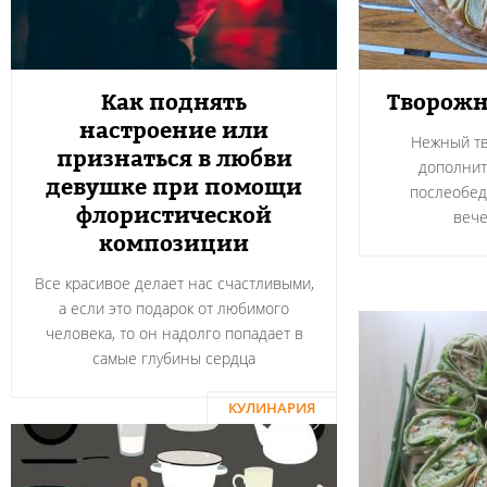
Как поднять
Творожн
настроение или
Нежный тв
признаться в любви
дополнит
девушке при помощи
послеобед
флористической
вече
композиции
Все красивое делает нас счастливыми,
а если это подарок от любимого
человека, то он надолго попадает в
самые глубины сердца
КУЛИНАРИЯ