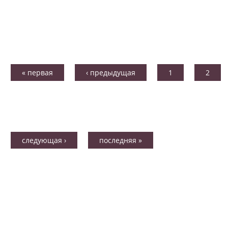
« первая
‹ предыдущая
1
2
следующая ›
последняя »