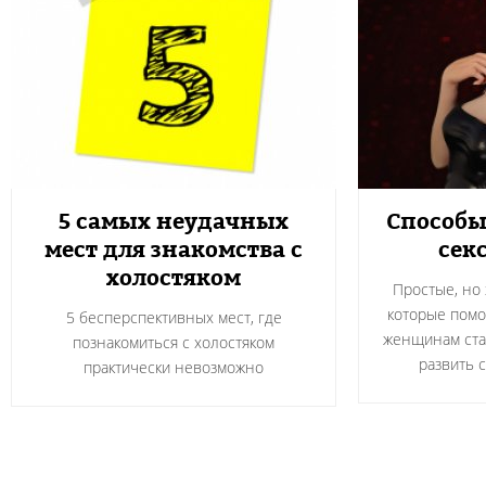
5 самых неудачных
Способы 
мест для знакомства с
сек
холостяком
Простые, но
которые помо
5 бесперспективных мест, где
женщинам ста
познакомиться с холостяком
развить 
практически невозможно