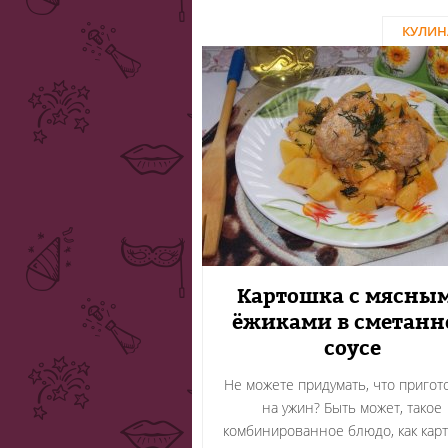
КУЛИН
Картошка с мясны
ёжиками в сметанн
соусе
Не можете придумать, что пригот
на ужин? Быть может, такое
комбинированное блюдо, как кар