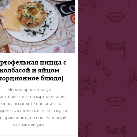
ртофельная пицца с
колбасой и яйцом
порционное блюдо)
Миниатюрные пиццы,
иготовленные на картофельной
снове, вы можете поставить на
здничный стол в качестве закуски
о приготовить на повседневный
завтрак или ужин