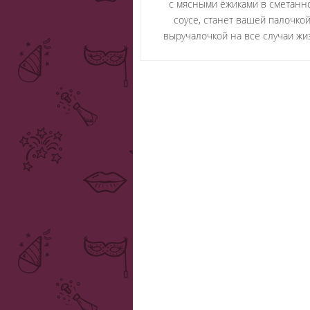
с мясными ёжиками в сметанн
соусе, станет вашей палочкой
выручалочкой на все случаи жи