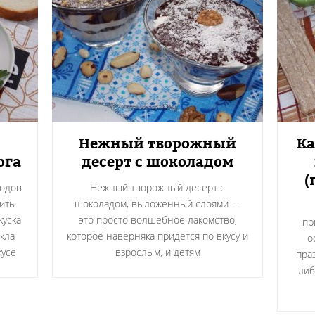
Нежный творожный
Ка
ога
десерт с шоколадом
(
родов
Нежный творожный десерт с
ить
шоколадом, выложенный слоями —
куска
это просто волшебное лакомство,
пр
кла
которое наверняка придётся по вкусу и
о
кусе
взрослым, и детям
пра
либ