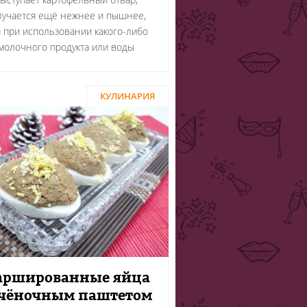
лучается ещё нежнее и пышнее,
 при использовании какого-либо
молочного продукта или воды
КУЛИНАРИЯ
аршированные яйца
чёночным паштетом