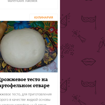
маленьких лакомок
КУЛИНАРИЯ
Дрожжевое тесто на
артофельном отваре
жжевое тесто, для приготовления
орого в качестве жидкой основы
ыступает картофельный отвар,