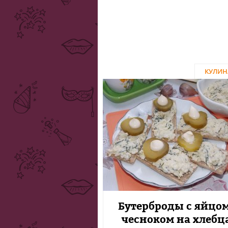
КУЛИН
Бутерброды с яйцом
чесноком на хлебц