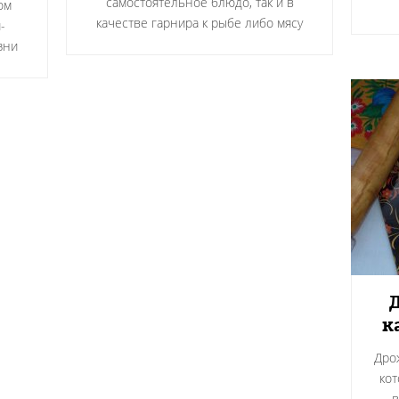
самостоятельное блюдо, так и в
ом
качестве гарнира к рыбе либо мясу
-
зни
к
Дро
кот
в