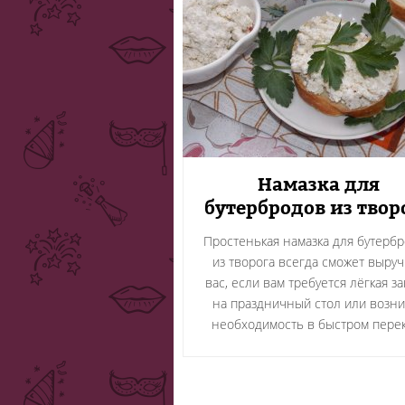
Намазка для
бутербродов из твор
Простенькая намазка для бутерб
из творога всегда сможет выруч
вас, если вам требуется лёгкая за
на праздничный стол или возни
необходимость в быстром пере