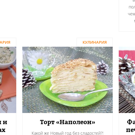
по
чем
АРИЯ
КУЛИНАРИЯ
 и
Торт «Наполеон»
Ф
ах
пе
Какой же Новый год без сладостей?!