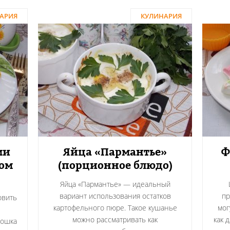
АРИЯ
КУЛИНАРИЯ
ми
Яйца «Пармантье»
Ф
ом
(порционное блюдо)
Яйца «Пармантье» — идеальный
вариант использования остатков
пр
овить
картофельного пюре. Такое кушанье
мог
можно рассматривать как
как 
тошка