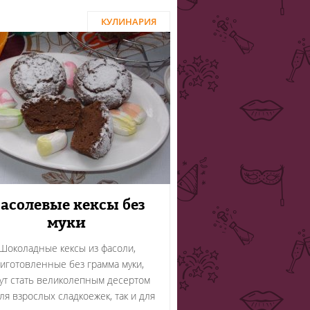
КУЛИНАРИЯ
асолевые кексы без
муки
Шоколадные кексы из фасоли,
иготовленные без грамма муки,
ут стать великолепным десертом
для взрослых сладкоежек, так и для