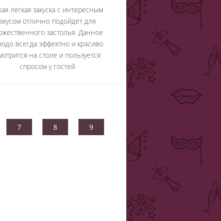
кая лёгкая закуска с интересным
вкусом отлично подойдёт для
ржественного застолья. Данное
юдо всегда эффектно и красиво
мотрится на столе и пользуется
спросом у гостей
7
8
9