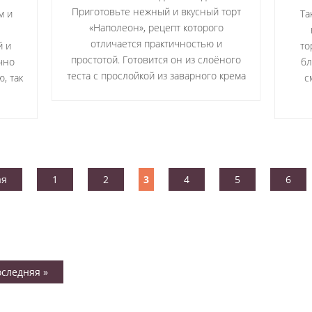
Приготовьте нежный и вкусный торт
м и
Та
«Наполеон», рецепт которого
отличается практичностью и
й и
то
простотой. Готовится он из слоёного
ично
бл
теста с прослойкой из заварного крема
, так
с
ая
1
2
3
4
5
6
оследняя »