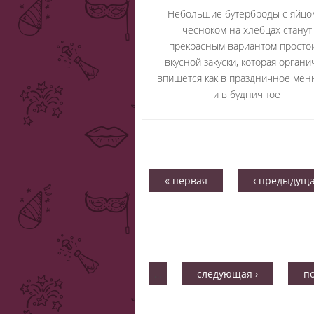
Небольшие бутерброды с яйцо
чесноком на хлебцах станут
прекрасным вариантом просто
вкусной закуски, которая орган
впишется как в праздничное меню
и в будничное
« первая
‹ предыдущ
…
следующая ›
п