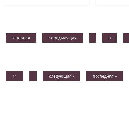
« первая
‹ предыдущая
…
3
11
…
следующая ›
последняя »