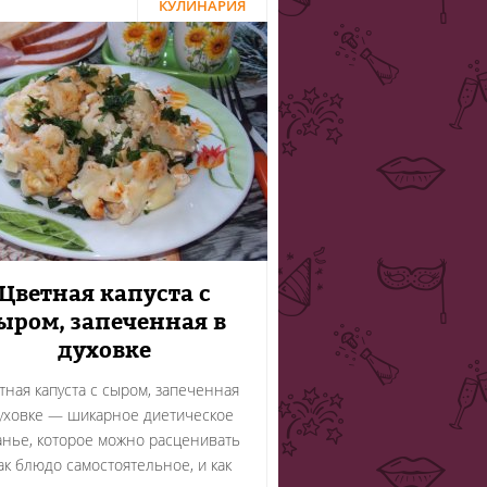
КУЛИНАРИЯ
Цветная капуста с
ыром, запеченная в
духовке
тная капуста с сыром, запеченная
уховке — шикарное диетическое
анье, которое можно расценивать
ак блюдо самостоятельное, и как