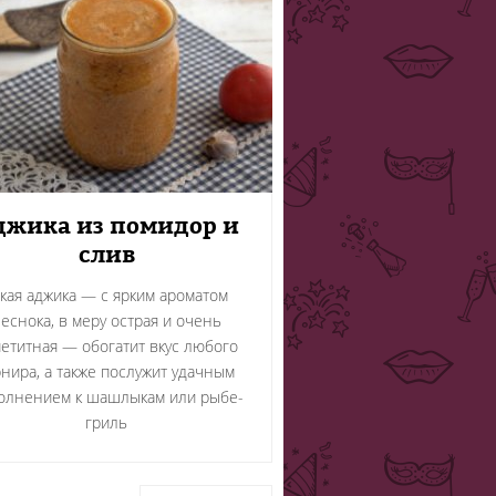
джика из помидор и
слив
акая аджика — с ярким ароматом
еснока, в меру острая и очень
етитная — обогатит вкус любого
рнира, а также послужит удачным
олнением к шашлыкам или рыбе-
гриль