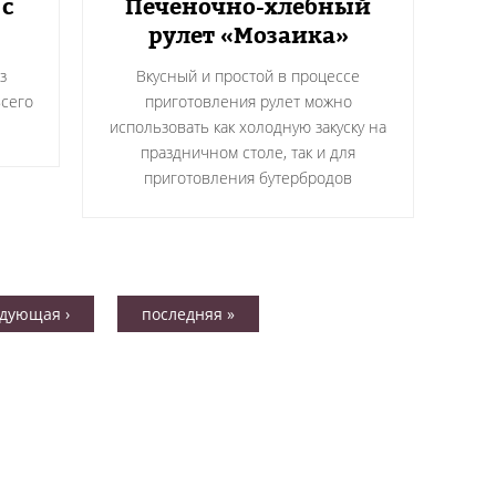
 с
Печеночно-хлебный
рулет «Мозаика»
з
Вкусный и простой в процессе
всего
приготовления рулет можно
использовать как холодную закуску на
праздничном столе, так и для
приготовления бутербродов
дующая ›
последняя »