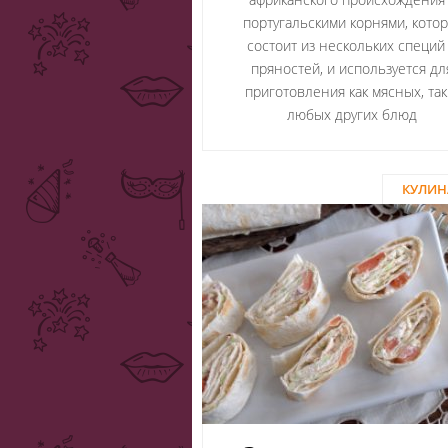
португальскими корнями, котор
состоит из нескольких специй
пряностей, и используется дл
приготовления как мясных, так
любых других блюд
КУЛИН