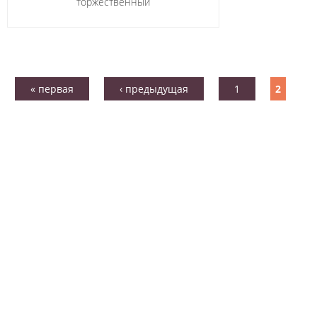
торжественный
« первая
‹ предыдущая
1
2