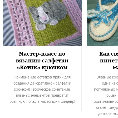
Мастер-класс по
Как св
вязанию салфетки
пинет
«Котик» крючком
м
Применение остатков пряжи для
Вязаные кр
создания декоративной салфетки
одна из 
крючком! Творческое сочетание
популярных м
вязаных элементов превратит
обуви
обычную пряжу в настоящий шедевр!
оригинальност
за счёт шнур
детские но