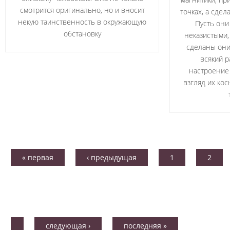
смотрится оригинально, но и вносит
точках, а сде
некую таинственность в окружающую
Пусть они 
обстановку
неказистыми,
сделаны они
всякий р
настроение 
взгляд их ко
« первая
‹ предыдущая
1
2
…
следующая ›
последняя »