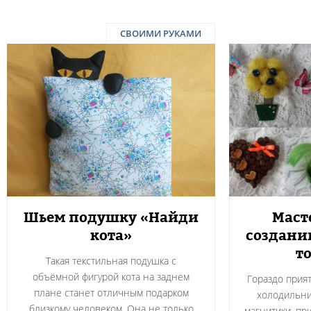
СВОИМИ РУКАМИ
Шьем подушку «Найди
Маст
кота»
создани
т
Такая текстильная подушка с
объёмной фигурой кота на заднем
Гораздо прият
плане станет отличным подарком
холодильн
близкому человеком. Она не только
магнитики, пр