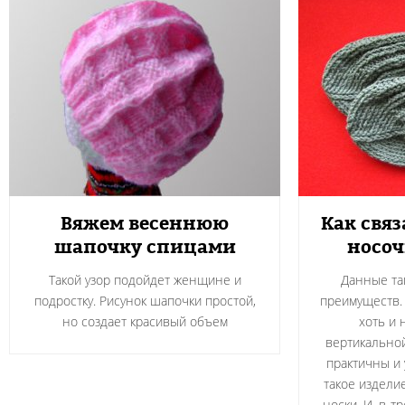
Вяжем весеннюю
Как связ
шапочку спицами
носоч
Такой узор подойдет женщине и
Данные та
подростку. Рисунок шапочки простой,
преимуществ. 
но создает красивый объем
хоть и 
вертикальной
практичны и 
такое издели
носки. И, в-т