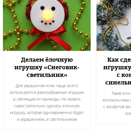
Делаем ёлочную
Как сд
игрушку «Снеговик-
игрушку
светильник»
с ко
синель
Для украшения елки чаще всего
используются разнообразные игрушки
Такая ело
и светящиеся гирлянды. Но можно
колокольчика 
самостоятельно сделать елочную
с конфетой вн
игрушку, которая одновременно будет
лю
и украшением, и светильником