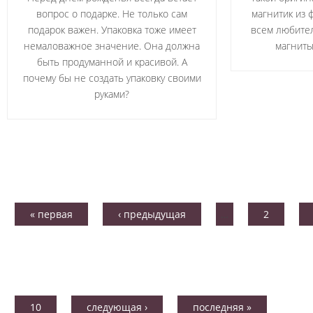
вопрос о подарке. Не только сам
магнитик из 
подарок важен. Упаковка тоже имеет
всем любите
немаловажное значение. Она должна
магниты
быть продуманной и красивой. А
почему бы не создать упаковку своими
руками?
« первая
‹ предыдущая
…
2
10
следующая ›
последняя »