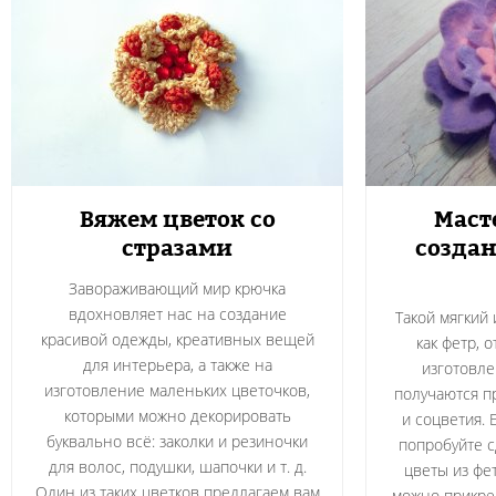
Вяжем цветок со
Маст
стразами
созда
Завораживающий мир крючка
вдохновляет нас на создание
Такой мягкий
красивой одежды, креативных вещей
как фетр, 
для интерьера, а также на
изготовле
изготовление маленьких цветочков,
получаются п
которыми можно декорировать
и соцветия. 
буквально всё: заколки и резиночки
попробуйте с
для волос, подушки, шапочки и т. д.
цветы из фе
Один из таких цветков предлагаем вам
можно прикреп