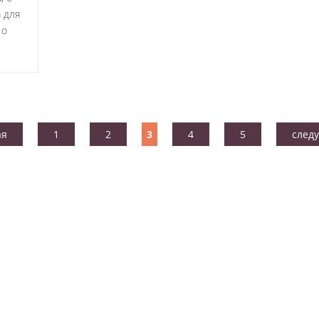
 для
 о
ая
1
2
3
4
5
след