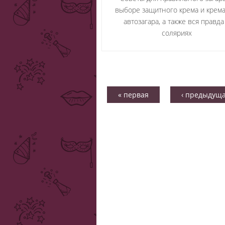
выборе защитного крема и крема
автозагара, а также вся правда
соляриях
« первая
‹ предыдущ