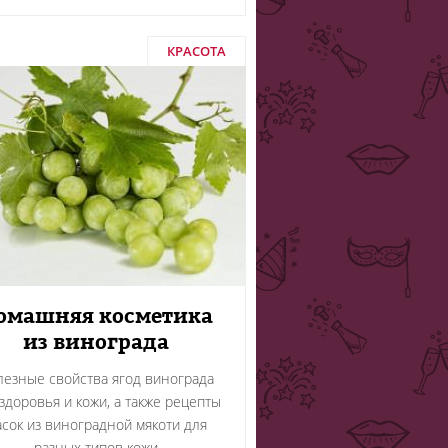
КРАСОТА
омашняя косметика
из винограда
лезные свойства ягод винограда
здоровья и кожи, а также рецепты
сок из виноградной мякоти для
разных типов кожи