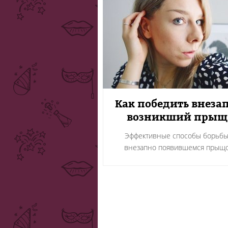
Как победить внеза
возникший прыщ
Эффективные способы борьбы
внезапно появившемся прыщ