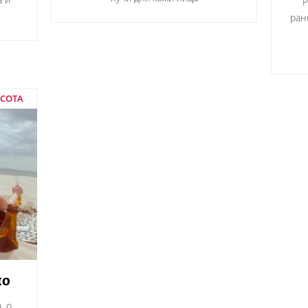
Р
ран
АСОТА
но
, о