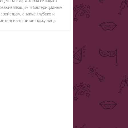
ецепт маски, которая обладает
озаживляющим и бактерицидным
свойством, а также глубоко и
интенсивно питает кожу лица