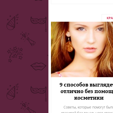
КР
9 способов выгляде
отлично без помо
косметики
Советы, которые помогут быт
красивой без тонального крем