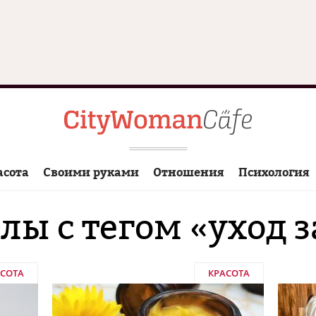
асота
Своими руками
Отношения
Психология
лы с тегом «уход з
АСОТА
КРАСОТА