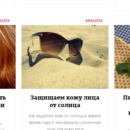
АСОТА
КРАСОТА
ть
Защищаем кожу лица
Пи
щи
от солнца
Как защитить кожу от солнца в жаркое
время года и чем вредны солнечные
ь
лучи для кожи лица
а и