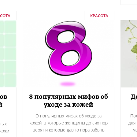
АСОТА
КРАСОТА
ов
8 популярных мифов об
Д
й
уходе за кожей
О популярных мифах об уходе за
По
кожей, в которые женщины до сих пор
для 
ных
верят и которые давно пора забыть
ма
кожи