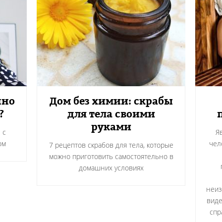
пно
Дом без химии: скрабы
?
для тела своими
руками
 с
Я
ом
чел
7 рецептов скрабов для тела, которые
можно приготовить самостоятельно в
домашних условиях
неиз
виде
спр