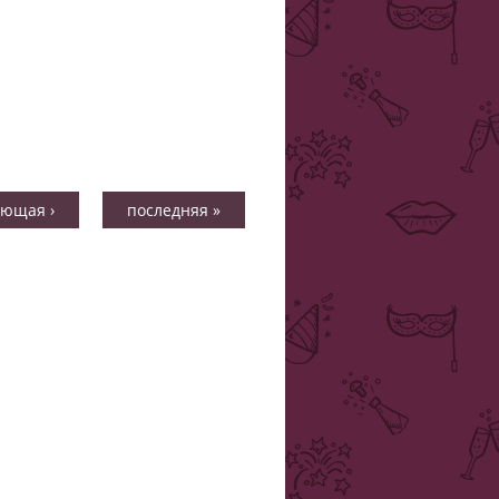
ующая ›
последняя »