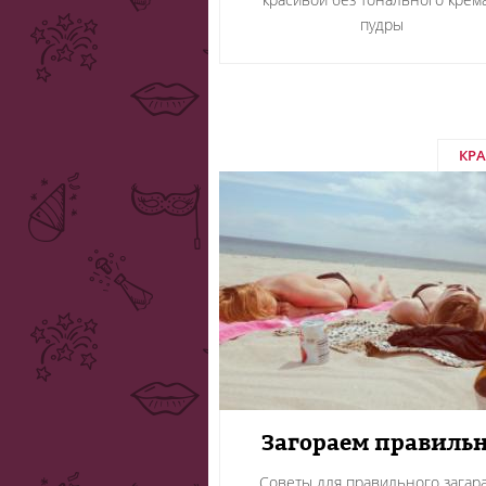
пудры
КР
Загораем правиль
Советы для правильного загара