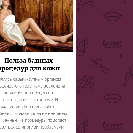
Польза банных
процедур для кожи
вляясь самым крупным органом
овеческого тела, кожа вовлечена
во множество процессов,
происходящих в организме. И
малейший сбой в его работе
бежно отражается на ее внешнем
. Банные же процедуры помогают
авиться со многими проблемами.