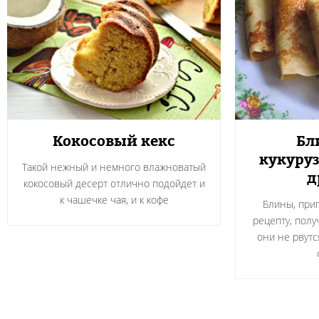
Кокосовый кекс
Бл
кукуру
Такой нежный и немного влажноватый
д
кокосовый десерт отлично подойдет и
к чашечке чая, и к кофе
Блины, при
рецепту, полу
они не рвутс