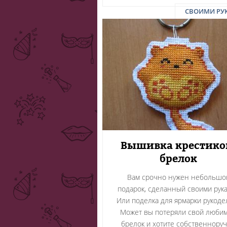
СВОИМИ РУ
Вышивка крестико
брелок
Вам срочно нужен небольшо
подарок, сделанный своими рук
Или поделка для ярмарки рукоде
Может вы потеряли свой люби
брелок и хотите собственнору