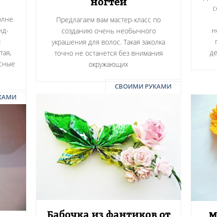
ногтей
с
олне
Предлагаем вам мастер-класс по
нд-
н
созданию очень необычного
я
украшения для волос. Такая заколка
тая,
д
точно не останется без внимания
есные
окружающих
СВОИМИ РУКАМИ
КАМИ
Бабочка из фантиков от
М