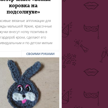
коровка на
подсолнухе»
асивые вязаные аппликации для
жды малышей! Яркие, красочные
жучки внесут нотку позитива в
гардероб крохи, сделают его
ивидуальным и по-детски милым
СВОИМИ РУКАМИ