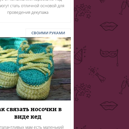
могут стать отличной основой для
проведения декупажа
СВОИМИ РУКАМИ
ак связать носочки в
виде кед
 талантливых мам есть маленький