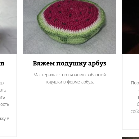
ля
Вяжем подушку арбуз
Мастер-класс по вязанию забавной
подушки в форме арбуза
ор
Пор
ать
ать
ность
и
соб
жку в