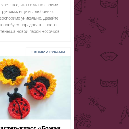
екрет: все, что создано своими
ручками, еще и с любовью,
еоспоримо уникально. Давайте
попробуем порадовать своего
етеныша новой парой носочков
СВОИМИ РУКАМИ
астер-класс «Божья