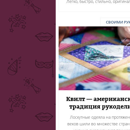
Легко, быстро, стильно, оригина
СВОИМИ РУ
Квилт — американс
традиция рукодел
Лоскутные одеяла на протяже
веков шили во множестве стран