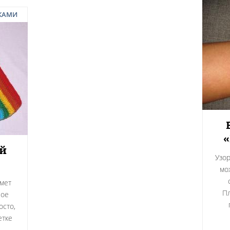
КАМИ
«
й
Узор
мо
мет
Пл
ное
осто,
етке