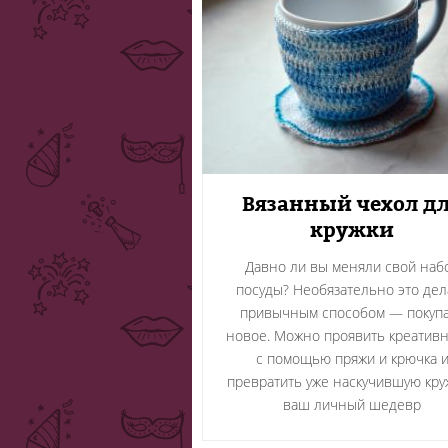
Вязанный чехол д
кружки
Давно ли вы меняли свой наб
посуды? Необязательно это дел
привычным способом — покуп
новое. Можно проявить креатив
с помощью пряжи и крючка 
превратить уже наскучившую кру
ваш личный шедевр