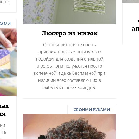
льно
КАМИ
а
Люстра из ниток
Остатки ниток и не очень
привлекательные нити как раз
подойдут для создания стильной
люстры. Она получается просто
копеечной и даже бесплатной при
наличии всех составляющих в
забытых ящиках комодов
кая
СВОИМИ РУКАМИ
ия
нии
. Но