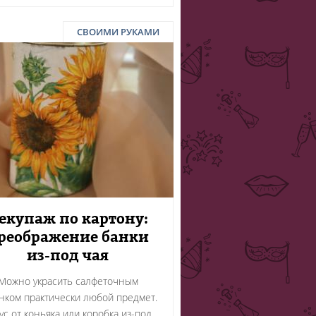
СВОИМИ РУКАМИ
екупаж по картону:
реображение банки
из-под чая
Можно украсить салфеточным
нком практически любой предмет.
ус от коньяка или коробка из-под