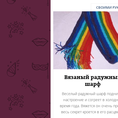
СВОИМИ РУ
Вязаный радужны
шарф
Веселый радужный шарф подни
настроение и согреет в холод
время года. Вяжется он очень пр
весь секрет кроется в его расцв