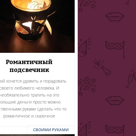
Романтичный
подсвечник
ой хочется удивить и порадовать
своего любимого человека. И
необязательно тратить на это
большие деньги просто можно
ственными руками сделать что-то
романтичное и сказочное
СВОИМИ РУКАМИ