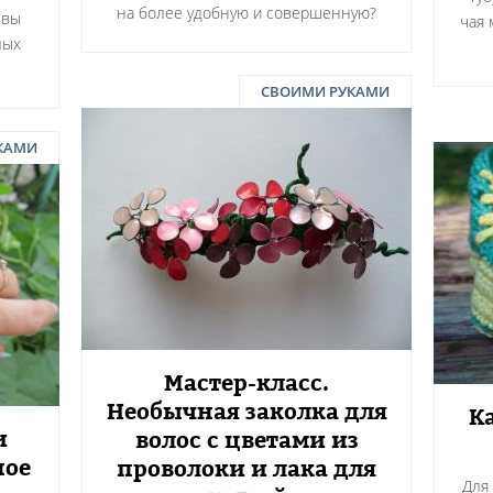
на более удобную и совершенную?
 вы
чая 
лых
СВОИМИ РУКАМИ
КАМИ
Мастер-класс.
Необычная заколка для
К
и
волос с цветами из
ное
проволоки и лака для
Для