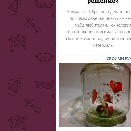
решение»
Уникальный браслет сделать вп
по силам даже начинающим хе
мейд любителям. Технологи
изготовления максимально прос
главное, иметь под рукой интер
материалы
СВОИМИ РУ