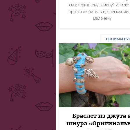
смастерить ему замену? Или же
просто любитель всяческих ми
мелочей?
СВОИМИ РУ
Браслет из джута 
шнура «Оригиналь