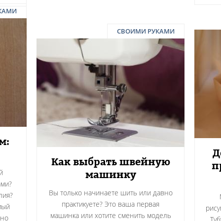
КАМИ
СВОИМИ РУКАМИ
м:
Д
Как выбрать швейную
п
машинку
й
ами?
Вы только начинаете шить или давно
лия?
практикуете? Это ваша первая
мый
рису
машинка или хотите сменить модель
чно
Туб