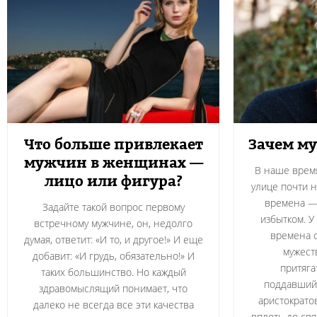
Что больше привлекает
Зачем м
мужчин в женщинах —
В наше врем
лицо или фигура?
улице почти н
времена — 
Задайте такой вопрос первому
избытком. У
встречному мужчине, он, недолго
времена 
думая, ответит: «И то, и другое!» И еще
мужест
добавит: «И грудь, обязательно!» И
притяга
таких большинство. Но каждый
поддавший
здравомыслящий понимает, что
аристократо
далеко не всегда все эти качества
вплоть до св