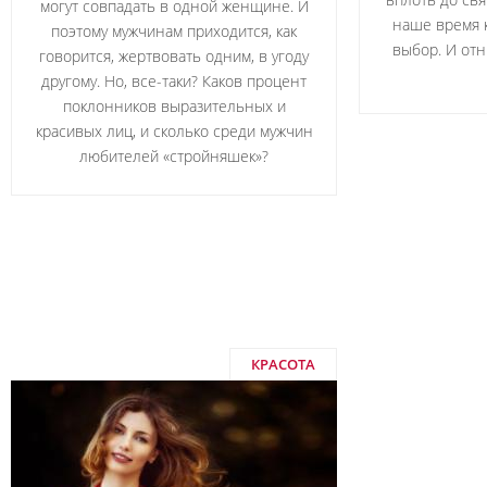
могут совпадать в одной женщине. И
наше время 
поэтому мужчинам приходится, как
выбор. И отн
говорится, жертвовать одним, в угоду
другому. Но, все-таки? Каков процент
поклонников выразительных и
красивых лиц, и сколько среди мужчин
любителей «стройняшек»?
КРАСОТА