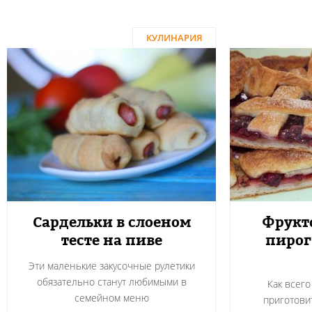
КУЛИНАРИЯ
Сардельки в слоеном
Фрукт
тесте на пиве
пирог
Эти маленькие закусочные рулетики
обязательно станут любимыми в
Как всего
семейном меню
приготови