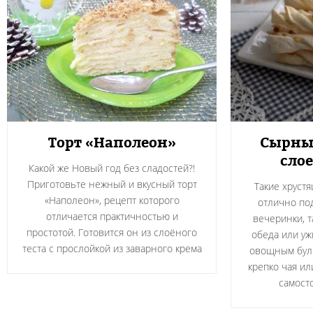
Торт «Наполеон»
Сырны
слое
Какой же Новый год без сладостей?!
Приготовьте нежный и вкусный торт
Такие хруст
«Наполеон», рецепт которого
отлично под
отличается практичностью и
вечеринки, т
простотой. Готовится он из слоёного
обеда или уж
теста с прослойкой из заварного крема
овощным буль
крепко чая ил
самост