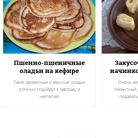
Пшенно-пшеничные
Закусо
оладьи на кефире
начинко
Такие ароматные и вкусные оладьи
Очень ап
отлично подойдут к завтраку и
пикантный 
чаепитию
подавать