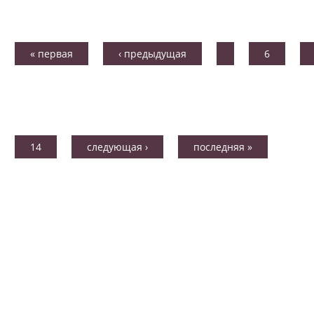
« первая
‹ предыдущая
…
6
14
следующая ›
последняя »