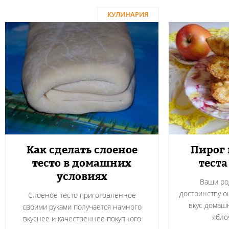
КУЛИНАРИЯ
Как сделать слоеное
Пирог 
тесто в домашних
теста
условиях
Ваши ро
достоинству 
Слоеное тесто приготовленное
вкус домашн
своими руками получается намного
ябло
вкуснее и качественнее покупного