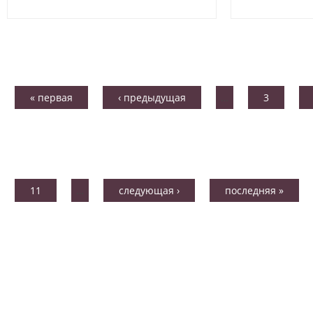
« первая
‹ предыдущая
…
3
11
…
следующая ›
последняя »