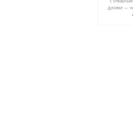
с отварным
духовке — че