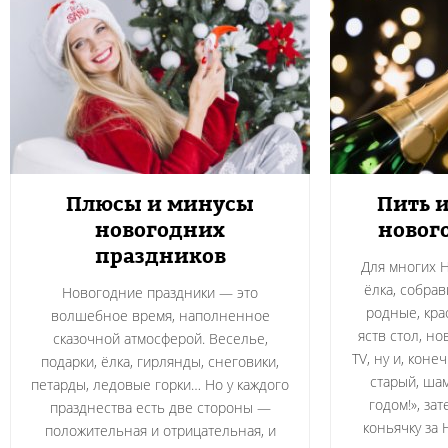
Плюсы и минусы
Пить и
новогодних
новог
праздников
Для многих Н
ёлка, собра
Новогодние праздники — это
родные, кра
волшебное время, наполненное
яств стол, н
сказочной атмосферой. Веселье,
TV, ну и, коне
подарки, ёлка, гирлянды, снеговики,
старый, ша
петарды, ледовые горки… Но у каждого
годом!», за
празднества есть две стороны —
коньячку за 
положительная и отрицательная, и