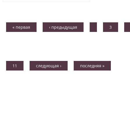
« первая
‹ предыдущая
…
3
11
следующая ›
последняя »