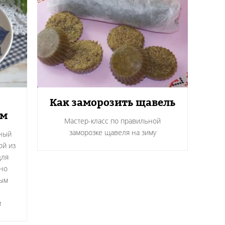
Как заморозить щавель
ем
Мастер-класс по правильной
заморозке щавеля на зиму
нный
ой из
для
но
ным
м