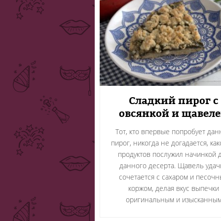
Сладкий пирог с
овсянкой и щавел
Тот, кто впервые попробует да
пирог, никогда не догадается, как
продуктов послужил начинкой 
данного десерта. Щавель удач
сочетается с сахаром и песоч
коржом, делая вкус выпечки
оригинальным и изысканны