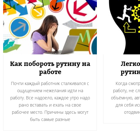
Как побороть рутину на
Легк
работе
рути
Почти каждый работник сталкивался с
Когда смот
ощущением нежелания идти на
работу, не с
работу. Все надоело, каждое утро надо
объёмную, ав
рано вставать и ехать на свое
для себя ис
рабочее место. Причины здесь могут
отодви
быть самые разные